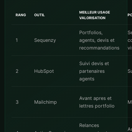
MEILLEUR USAGE
RANG
OUTIL
PO
VALORISATION
Portfolios,
S
1
Sequenzy
agents, devis et
c
recommandations
vi
Suivi devis et
2
HubSpot
partenaires
S
agents
Avant apres et
3
Mailchimp
M
lettres portfolio
Relances
A