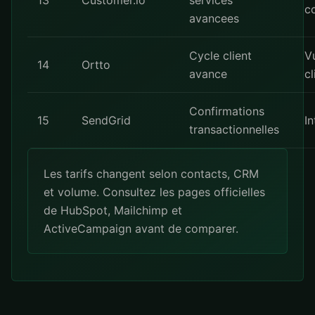
13
Customer.io
services
c
avancees
Cycle client
V
14
Ortto
avance
cl
Confirmations
15
SendGrid
In
transactionnelles
Les tarifs changent selon contacts, CRM
et volume. Consultez les pages officielles
de
HubSpot
,
Mailchimp
et
ActiveCampaign
avant de comparer.