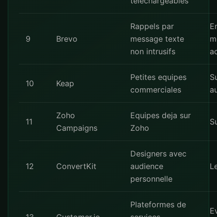
telechargeables
Rappels par
E
9
Brevo
message texte
m
non intrusifs
a
Petites equipes
Su
10
Keap
commerciales
a
Zoho
Equipes deja sur
11
S
Campaigns
Zoho
Designers avec
12
ConvertKit
audience
L
personnelle
Plateformes de
E