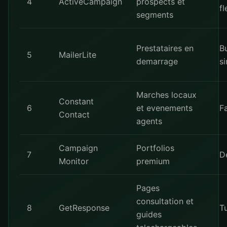
4
ActiveCampaign
prospects et
fl
segments
Prestataires en
B
5
MailerLite
demarrage
s
Marches locaux
Constant
6
et evenements
Fa
Contact
agents
Campaign
Portfolios
7
De
Monitor
premium
Pages
consultation et
8
GetResponse
T
guides