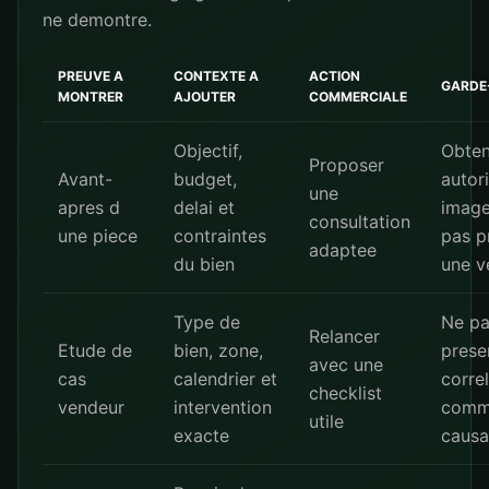
ne demontre.
PREUVE A
CONTEXTE A
ACTION
GARDE
MONTRER
AJOUTER
COMMERCIALE
Objectif,
Obteni
Proposer
Avant-
budget,
autor
une
apres d
delai et
image
consultation
une piece
contraintes
pas p
adaptee
du bien
une v
Type de
Ne p
Relancer
Etude de
bien, zone,
prese
avec une
cas
calendrier et
corre
checklist
vendeur
intervention
comm
utile
exacte
causa