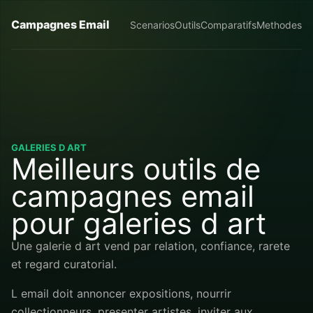
Campagnes Email
Scenarios
Outils
Comparatifs
Methodes
GALERIES D ART
Meilleurs outils de
campagnes email
pour galeries d art
Une galerie d art vend par relation, confiance, rarete
et regard curatorial.
L email doit annoncer expositions, nourrir
collectionneurs, presenter artistes, inviter aux