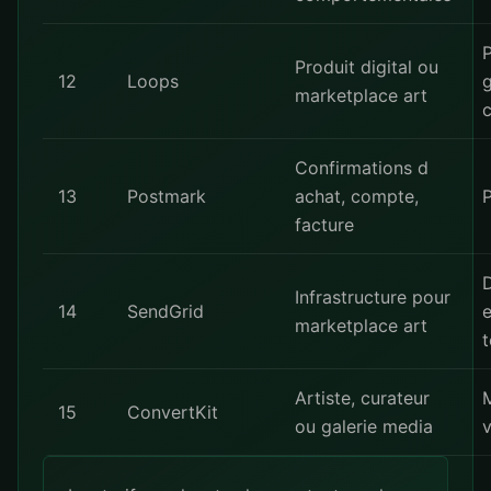
P
Produit digital ou
12
Loops
g
marketplace art
c
Confirmations d
13
Postmark
achat, compte,
facture
Infrastructure pour
14
SendGrid
marketplace art
Artiste, curateur
15
ConvertKit
ou galerie media