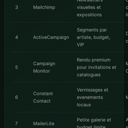
3
Mailchimp
visuelles et
c
expositions
l
Segments par
4
ActiveCampaign
artiste, budget,
c
VIP
Rendu premium
Campaign
M
5
pour invitations et
Monitor
catalogues
Vernissages et
Constant
6
evenements
Contact
locaux
Petite galerie et
7
MailerLite
budget limite