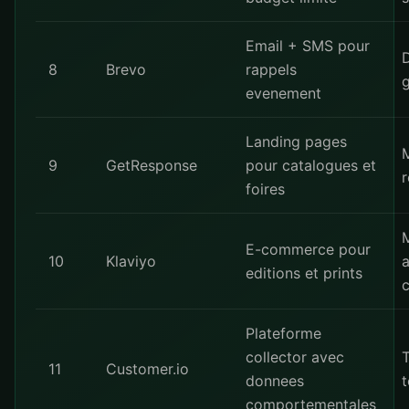
Email + SMS pour
8
Brevo
rappels
g
evenement
Landing pages
9
GetResponse
pour catalogues et
r
foires
E-commerce pour
10
Klaviyo
editions et prints
c
Plateforme
collector avec
11
Customer.io
donnees
comportementales