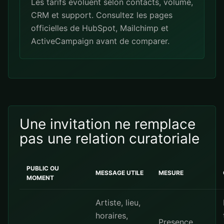
Les tarifs evoluent selon contacts, volume,
CRM et support. Consultez les pages
officielles de
HubSpot
,
Mailchimp
et
ActiveCampaign
avant de comparer.
Une invitation ne remplace
pas une relation curatoriale
PUBLIC OU
MESSAGE UTILE
MESURE
MOMENT
Artiste, lieu,
horaires,
Presence