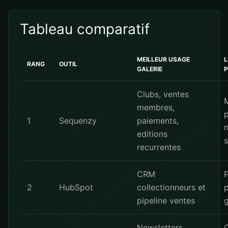
Tableau comparatif
MEILLEUR USAGE
L
RANG
OUTIL
GALERIE
P
Clubs, ventes
M
membres,
1
Sequenzy
paiements,
n
editions
recurrentes
CRM
P
2
HubSpot
collectionneurs et
p
pipeline ventes
g
Newsletters