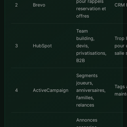
pour rappels
2
Brevo
CRM l
reservation et
offres
Team
building,
Trop 
3
HubSpot
devis,
pour 
privatisations,
salle 
B2B
Segments
joueurs,
Tags 
4
ActiveCampaign
anniversaires,
maint
familles,
relances
Annonces