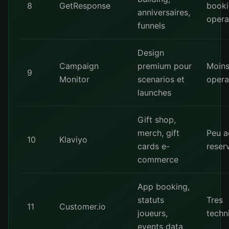
8
GetResponse
book
anniversaires,
opera
funnels
Design
Campaign
premium pour
Moin
9
Monitor
scenarios et
opera
launches
Gift shop,
merch, gift
Peu a
10
Klaviyo
cards e-
reser
commerce
App booking,
statuts
Tres
11
Customer.io
joueurs,
techn
events data