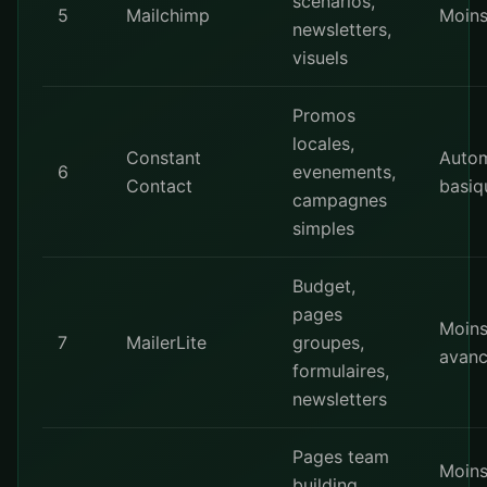
scenarios,
5
Mailchimp
Moin
newsletters,
visuels
Promos
locales,
Constant
Autom
6
evenements,
Contact
basiq
campagnes
simples
Budget,
pages
Moin
7
MailerLite
groupes,
avan
formulaires,
newsletters
Pages team
Moin
building,