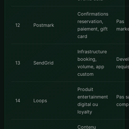
Confirmations
reservation,
Pas
12
Postmark
paiement, gift
marke
card
Infrastructure
booking,
Devel
13
SendGrid
volume, app
requi
custom
Produit
entertainment
Pas sa
14
Loops
digital ou
comp
loyalty
Contenu