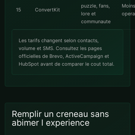
puzzle, fans,
Moin
15
ConvertKit
lore et
opera
communaute
Les tarifs changent selon contacts,
volume et SMS. Consultez les pages
officielles de
Brevo
,
ActiveCampaign
et
HubSpot
avant de comparer le cout total.
Remplir un creneau sans
abimer l experience