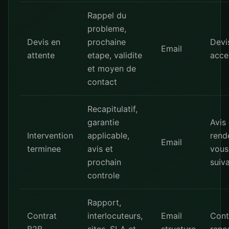
Rappel du
probleme,
Devis en
prochaine
Devi
Email
attente
etape, validite
acce
et moyen de
contact
Recapitulatif,
garantie
Avis
Intervention
applicable,
rend
Email
terminee
avis et
vous
prochain
suiv
controle
Rapport,
Contrat
interlocuteurs,
Email
Cont