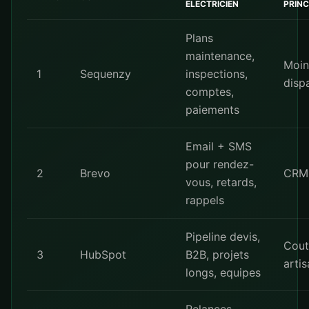
ELECTRICIEN
PRINC
Plans
maintenance,
Moin
1
Sequenzy
inspections,
disp
comptes,
paiements
Email + SMS
pour rendez-
2
Brevo
CRM 
vous, retards,
rappels
Pipeline devis,
Cout
3
HubSpot
B2B, projets
arti
longs, equipes