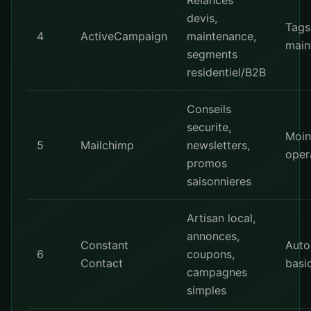
Relances
devis,
Tags
4
ActiveCampaign
maintenance,
main
segments
residentiel/B2B
Conseils
securite,
Moin
5
Mailchimp
newsletters,
oper
promos
saisonnieres
Artisan local,
annonces,
Constant
Auto
6
coupons,
Contact
basi
campagnes
simples