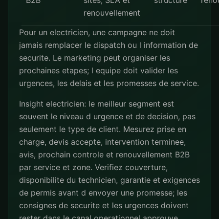
B2B
sites, SLA et
structure
reno
renouvellement
Pour un electricien, une campagne ne doit
jamais remplacer le dispatch ou l information de
securite. Le marketing peut organiser les
prochaines etapes; l equipe doit valider les
urgences, les delais et les promesses de service.
Insight electricien: le meilleur segment est
souvent le niveau d urgence et de decision, pas
seulement le type de client. Mesurez prise en
charge, devis accepte, intervention terminee,
avis, prochain controle et renouvellement B2B
par service et zone. Verifiez couverture,
disponibilite du technicien, garantie et exigences
de permis avant d envoyer une promesse; les
consignes de securite et les urgences doivent
rester dans le canal operationnel approuve.