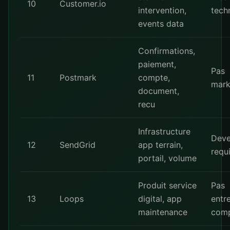
10
Customer.io
intervention,
tech
events data
Confirmations,
paiement,
Pas
11
Postmark
compte,
mark
document,
recu
Infrastructure
Deve
12
SendGrid
app terrain,
requ
portail, volume
Produit service
Pas
13
Loops
digital, app
entr
maintenance
comp