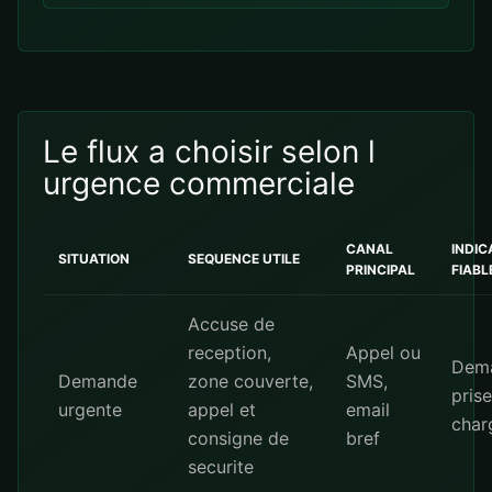
Le flux a choisir selon l
urgence commerciale
CANAL
INDIC
SITUATION
SEQUENCE UTILE
PRINCIPAL
FIABL
Accuse de
reception,
Appel ou
Dem
Demande
zone couverte,
SMS,
pris
urgente
appel et
email
char
consigne de
bref
securite