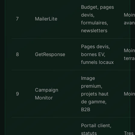
Budget, pages
devis,
Moin
7
MailerLite
formulaires,
avan
newsletters
Pages devis,
Moi
8
GetResponse
bornes EV,
terra
funnels locaux
Image
premium,
Campaign
9
projets haut
Moi
Monitor
de gamme,
B2B
Portail client,
statuts
Tres