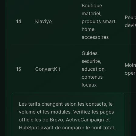
Boutique
materiel,
Peu 
14
Klaviyo
produits smart
devi
home,
accessoires
Guides
securite,
Moin
15
ConvertKit
education,
oper
contenus
locaux
Les tarifs changent selon les contacts, le
volume et les modules. Verifiez les pages
officielles de
Brevo
,
ActiveCampaign
et
HubSpot
avant de comparer le cout total.