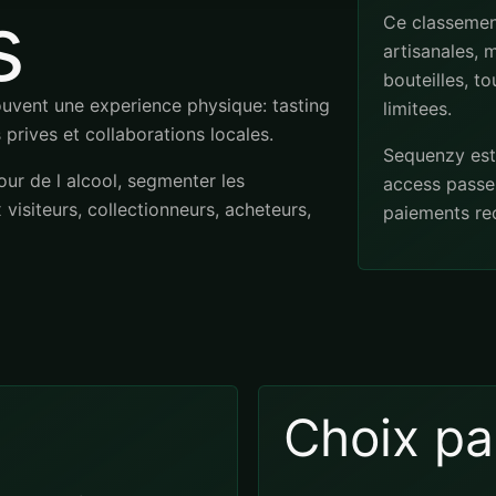
s
Ce classement
artisanales, 
bouteilles, t
souvent une experience physique: tasting
limitees.
 prives et collaborations locales.
Sequenzy est 
our de l alcool, segmenter les
access passes
isiteurs, collectionneurs, acheteurs,
paiements re
Choix pa