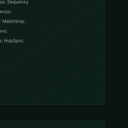
ps: Sequenzy.
aviyo.
r: Mailchimp.
evo.
rs: HubSpot.