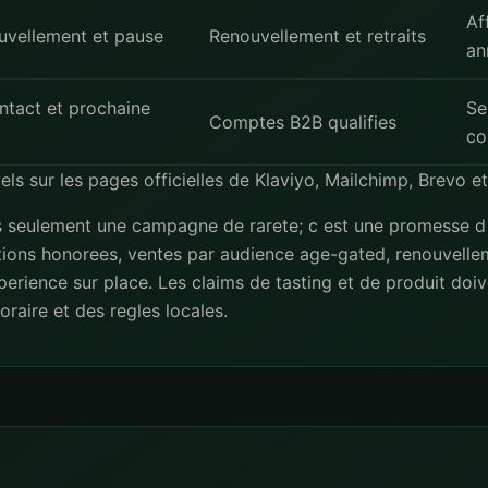
Af
ouvellement et pause
Renouvellement et retraits
an
ontact et prochaine
Se
Comptes B2B qualifies
co
uels sur les pages officielles de
Klaviyo
,
Mailchimp
,
Brevo
e
 pas seulement une campagne de rarete; c est une promesse d 
tions honorees, ventes par audience age-gated, renouvelle
erience sur place. Les claims de tasting et de produit doiv
oraire et des regles locales.