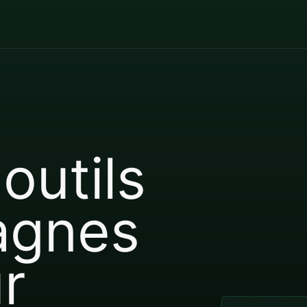
outils
agnes
r