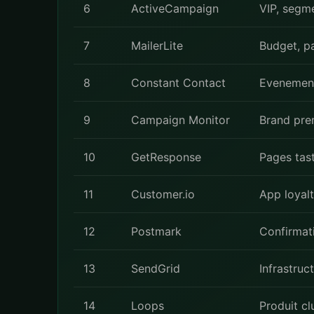
6
ActiveCampaign
VIP, segme
7
MailerLite
Budget, pa
8
Constant Contact
Evenement
9
Campaign Monitor
Brand prem
10
GetResponse
Pages tast
11
Customer.io
App loyalt
12
Postmark
Confirmat
13
SendGrid
Infrastruc
14
Loops
Produit cl