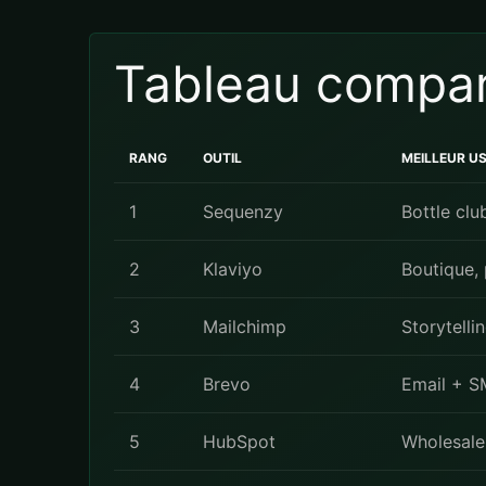
Tableau compar
RANG
OUTIL
MEILLEUR US
1
Sequenzy
Bottle cl
2
Klaviyo
Boutique,
3
Mailchimp
Storytelli
4
Brevo
Email + SM
5
HubSpot
Wholesale,