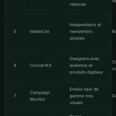
fl
relances
Independants et
5
MailerLite
newsletters
B
simples
Designers avec
C
6
ConvertKit
audience et
c
produits digitaux
Emails haut de
Campaign
7
gamme tres
De
Monitor
visuels