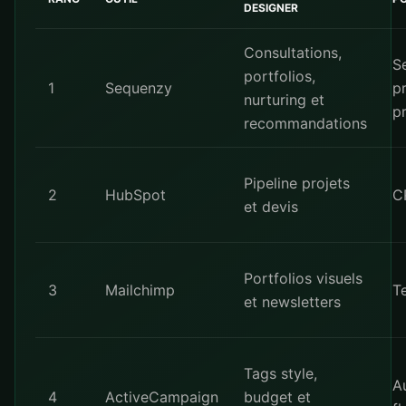
DESIGNER
Consultations,
S
portfolios,
1
Sequenzy
p
nurturing et
pr
recommandations
Pipeline projets
2
HubSpot
C
et devis
Portfolios visuels
3
Mailchimp
T
et newsletters
Tags style,
A
4
ActiveCampaign
budget et