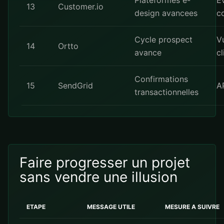
Plateformes e-
E
13
Customer.io
design avancees
c
Cycle prospect
V
14
Ortto
avance
cl
Confirmations
15
SendGrid
AP
transactionnelles
Faire progresser un projet
sans vendre une illusion
ETAPE
MESSAGE UTILE
MESURE A SUIVRE