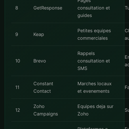
Pages
8
GetResponse
consultation et
T
guides
Petites equipes
C
9
Keap
commerciales
a
Rappels
E
10
Brevo
consultation et
a
SMS
Constant
Marches locaux
11
Fa
Contact
et evenements
Zoho
Equipes deja sur
12
S
Campaigns
Zoho