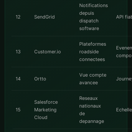
Notifications
depuis
12
SendGrid
API fia
dispatch
software
Plateformes
Evene
13
Customer.io
roadside
compo
connectees
Vue compte
14
Ortto
Journe
avancee
Reseaux
Salesforce
nationaux
15
Marketing
Echelle
de
Cloud
depannage