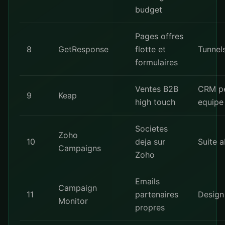
budget
Pages offres
8
GetResponse
flotte et
Tunnel
formulaires
Ventes B2B
CRM pe
9
Keap
high touch
equipe
Societes
Zoho
10
deja sur
Suite 
Campaigns
Zoho
Emails
Campaign
11
partenaires
Design
Monitor
propres