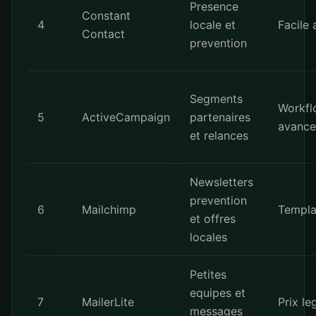
Presence
Constant
4
locale et
Facile a
Contact
prevention
Segments
Workfl
5
ActiveCampaign
partenaires
avance
et relances
Newsletters
prevention
6
Mailchimp
Templa
et offres
locales
Petites
equipes et
7
MailerLite
Prix le
messages