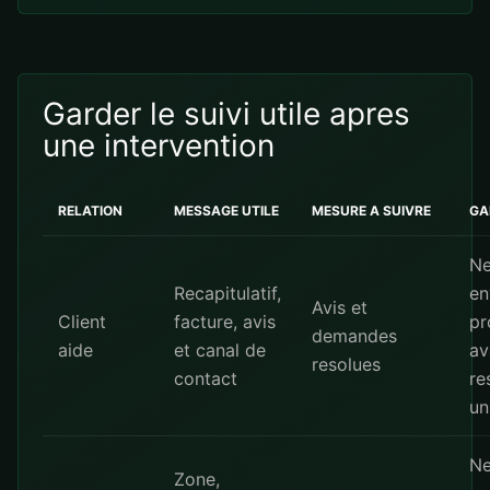
Garder le suivi utile apres
une intervention
RELATION
MESSAGE UTILE
MESURE A SUIVRE
GA
Ne
Recapitulatif,
en
Avis et
Client
facture, avis
pr
demandes
aide
et canal de
av
resolues
contact
re
un
Ne
Zone,