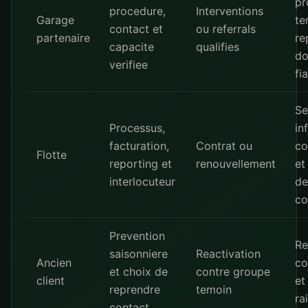
pr
procedure,
Interventions
Garage
te
contact et
ou referrals
partenaire
re
capacite
qualifies
do
verifiee
fi
Se
Processus,
in
facturation,
Contrat ou
co
Flotte
reporting et
renouvellement
et
interlocuteur
de
co
Prevention
Re
saisonniere
Reactivation
Ancien
co
et choix de
contre groupe
client
et
reprendre
temoin
ra
contact