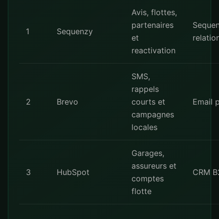
Avis, flottes,
partenaires
Sequen
1
Sequenzy
et
relatio
reactivation
SMS,
rappels
2
Brevo
courts et
Email 
campagnes
locales
Garages,
assureurs et
3
HubSpot
CRM B
comptes
flotte