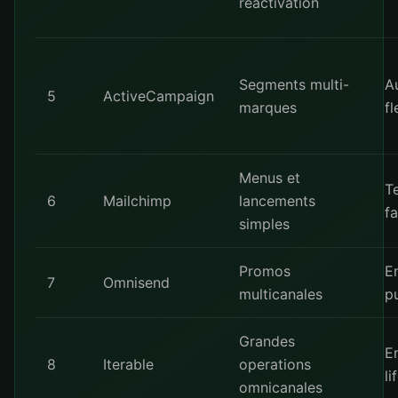
reactivation
Segments multi-
A
5
ActiveCampaign
marques
fl
Menus et
T
6
Mailchimp
lancements
fa
simples
Promos
E
7
Omnisend
multicanales
p
Grandes
E
8
Iterable
operations
li
omnicanales