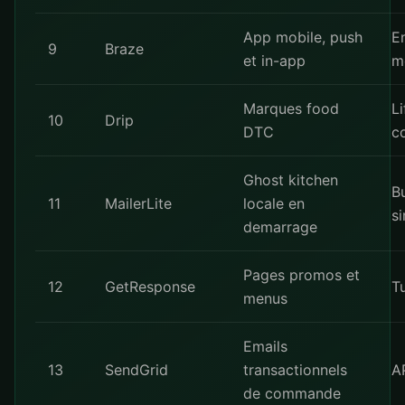
App mobile, push
E
9
Braze
et in-app
m
Marques food
Li
10
Drip
DTC
c
Ghost kitchen
B
11
MailerLite
locale en
si
demarrage
Pages promos et
12
GetResponse
T
menus
Emails
13
SendGrid
transactionnels
AP
de commande