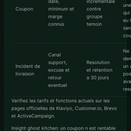
date,
incrementale
une
Coupon
minimum et
contre
qui
marge
groupe
eu 
connus
temoin
san
co
Ne 
Canal
de
support,
Resolution
Incident de
un 
excuse et
et retention
livraison
pos
retour
a 30 jours
ava
eventuel
res
Verifiez les tarifs et fonctions actuels sur les
pages officielles de
Klaviyo
,
Customer.io
,
Brevo
et
ActiveCampaign
.
Insight ghost kitchen: un coupon n est rentable