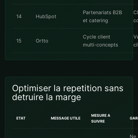
Partenariats B2B
C
14
HubSpot
et catering
c
Cycle client
V
15
Ortto
multi-concepts
cl
Optimiser la repetition sans
detruire la marge
MESURE A
ETAT
MESSAGE UTILE
GAR
SUIVRE
Ne 