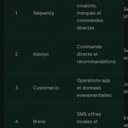
coupons,
S
1
Sequenzy
marques et
li
commandes
directes
Commande
S
2
Klaviyo
directe et
a
recommandations
Operations app
J
3
Customer.io
et donnees
d
evenementielles
SMS offres
E
4
Brevo
locales et
a