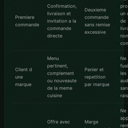
Confirmation,
pro
Deuxieme
livraison et
un 
Premiere
commande
invitation a la
de
commande
sans remise
commande
liv
excessive
directe
no
con
Menu
Ne 
pertinent,
fus
Client d
Panier et
complement
les
une
repetition
ou nouveaute
aud
marque
par marque
de la meme
san
cuisine
rai
Ne 
app
Offre avec
Marge
ren