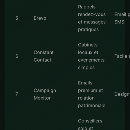
Rappels
rendez-vous
Email p
5
Brevo
et messages
SMS
pratiques
Cabinets
Constant
locaux et
6
Facile a
Contact
evenements
simples
Emails
Campaign
premium et
7
Design
Monitor
relation
patrimoniale
Conseillers
solo et