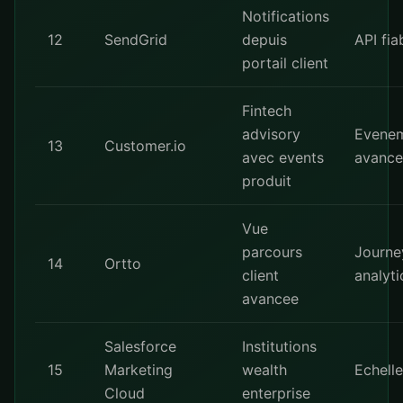
Notifications
12
SendGrid
depuis
API fia
portail client
Fintech
advisory
Evene
13
Customer.io
avec events
avance
produit
Vue
parcours
Journe
14
Ortto
client
analyti
avancee
Salesforce
Institutions
15
Marketing
wealth
Echelle
Cloud
enterprise