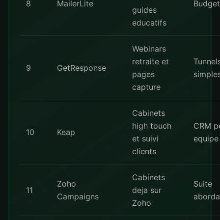
8
MailerLite
Budget
guides
educatifs
Webinars
retraite et
Tunnel
9
GetResponse
pages
simple
capture
Cabinets
high touch
CRM pe
10
Keap
et suivi
equipe
clients
Cabinets
Zoho
Suite
11
deja sur
Campaigns
aborda
Zoho