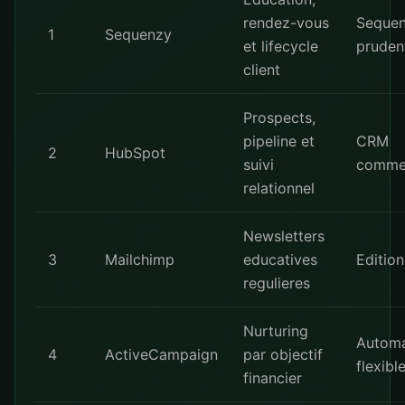
rendez-vous
Seque
1
Sequenzy
et lifecycle
pruden
client
Prospects,
pipeline et
CRM
2
HubSpot
suivi
commer
relationnel
Newsletters
3
Mailchimp
educatives
Edition
regulieres
Nurturing
Automa
4
ActiveCampaign
par objectif
flexibl
financier