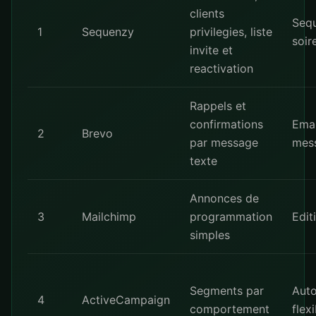
clients
Seq
1
Sequenzy
privilegies, liste
soir
invite et
reactivation
Rappels et
confirmations
Emai
2
Brevo
par message
mes
texte
Annonces de
3
Mailchimp
programmation
Edit
simples
Segments par
Auto
4
ActiveCampaign
comportement
flex