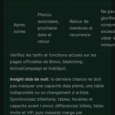
Ne pas
Photos
glorifi
autorisees,
Retour de
Apres
conso
prochaine
membres et
soiree
excessi
date et
recurrence
cibler l
retour
mineur
Verifiez les tarifs et fonctions actuels sur les
pages officielles de
Brevo
,
Mailchimp
,
ActiveCampaign
et
HubSpot
.
Insight club de nuit:
la derniere chance ne doit
pas masquer une capacite deja pleine, une table
indisponible ou un changement d artiste.
Synchronisez billetterie, tables, horaires et
capacite avant l envoi; differenciez billets, listes
invite et VIP, puis mesurez marge par