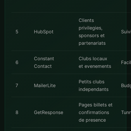
Clients
privilegies,
5
HubSpot
Suiv
sponsors et
partenariats
Constant
Clubs locaux
6
Facil
Contact
et evenements
Petits clubs
7
MailerLite
Budg
independants
Pages billets et
8
GetResponse
confirmations
Tunn
de presence