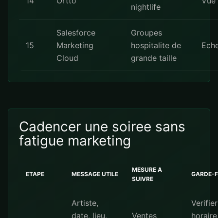
14
Ortto
Vue 
nightlife
Salesforce
Groupes
15
Marketing
hospitalite de
Eche
Cloud
grande taille
Cadencer une soiree sans
fatigue marketing
MESURE A
ETAPE
MESSAGE UTILE
GARDE-
SUIVRE
Artiste,
Verifier
date, lieu,
Ventes
horaire