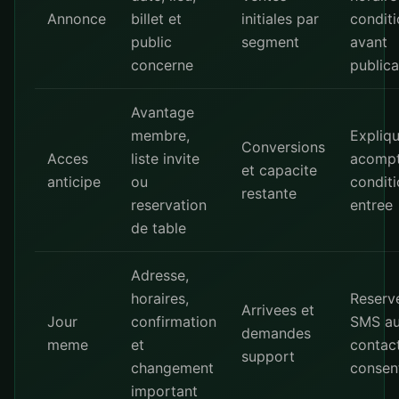
Annonce
billet et
initiales par
condit
public
segment
avant
concerne
publica
Avantage
membre,
Expliqu
Conversions
Acces
liste invite
acompt
et capacite
anticipe
ou
conditi
restante
reservation
entree
de table
Adresse,
horaires,
Reserve
Arrivees et
Jour
confirmation
SMS a
demandes
meme
et
contac
support
changement
consen
important