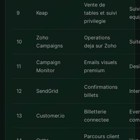
Vente de
Suiv
9
Keap
tables et suivi
equi
privilegie
Zoho
Operations
10
Suit
Campaigns
deja sur Zoho
Campaign
Emails visuels
11
Desi
Monitor
premium
Confirmations
12
SendGrid
Inte
billets
Billetterie
Eve
13
Customer.io
connectee
com
Parcours client