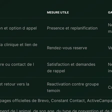
MESURE UTILE
G
Ne
on et option d appel
Presence et replanification
m
 clinique et lien de
Rendez-vous reserve
Ve
ure ou contact de l
Satisfaction et demandes
Ne
de rappel
in
t retour vers la
Reactivation contre groupe
Co
temoin
s pages officielles de
Brevo
,
Constant Contact
,
ActiveCampa
end de l animal, de son age, du type de prevention et de la 