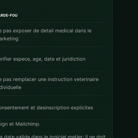
ARDE-FOU
 pas exposer de detail medical dans le
arketing
rifier espece, age, date et juridiction
 pas remplacer une instruction veterinaire
dividuelle
nsentement et desinscription explicites
ign
et
Mailchimp
.
date valide dans le logiciel metier; il ne doit