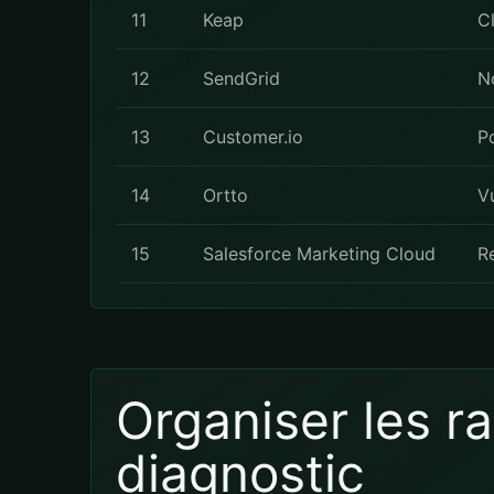
11
Keap
C
12
SendGrid
N
13
Customer.io
P
14
Ortto
V
15
Salesforce Marketing Cloud
R
Organiser les r
diagnostic