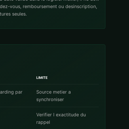
endez-vous, remboursement ou desinscription,
ures seules.
LIMITE
arding par
Source metier a
synchroniser
Verifier l exactitude du
rappel