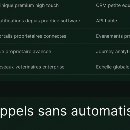
linique premium high touch
CRM petite equ
otifications depuis practice software
API fiable
ortails proprietaires connectes
Evenements pr
ue proprietaire avancee
Journey analyt
eseaux veterinaires enterprise
Echelle globale
appels sans automatis