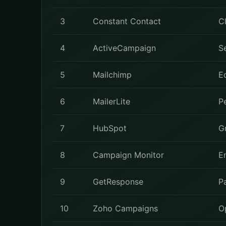
3
Constant Contact
Cl
4
ActiveCampaign
S
5
Mailchimp
E
6
MailerLite
P
7
HubSpot
G
8
Campaign Monitor
E
9
GetResponse
P
10
Zoho Campaigns
O