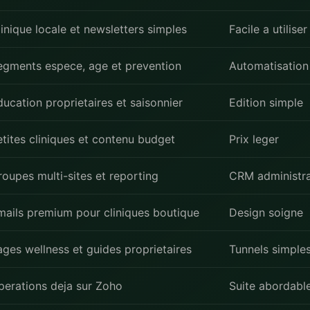
inique locale et newsletters simples
Facile a utiliser
egments espece, age et prevention
Automatisation 
ducation proprietaires et saisonnier
Edition simple
etites cliniques et contenu budget
Prix leger
roupes multi-sites et reporting
CRM administra
mails premium pour cliniques boutique
Design soigne
ages wellness et guides proprietaires
Tunnels simple
perations deja sur Zoho
Suite abordabl