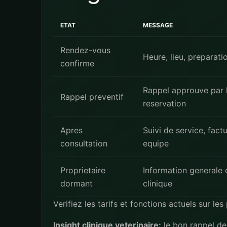
ETAT
MESSAGE
Rendez-vous
Heure, lieu, preparati
confirme
Rappel approuve par la
Rappel preventif
reservation
Apres
Suivi de service, fact
consultation
equipe
Proprietaire
Information generale e
dormant
clinique
Verifiez les tarifs et fonctions actuels sur le
Insight clinique veterinaire:
le bon rappel dep