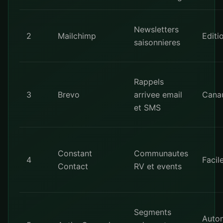
Newsletters
2
Mailchimp
Editi
saisonnieres
Rappels
3
Brevo
arrivee email
Canau
et SMS
Constant
Communautes
4
Facile
Contact
RV et events
Segments
Autom