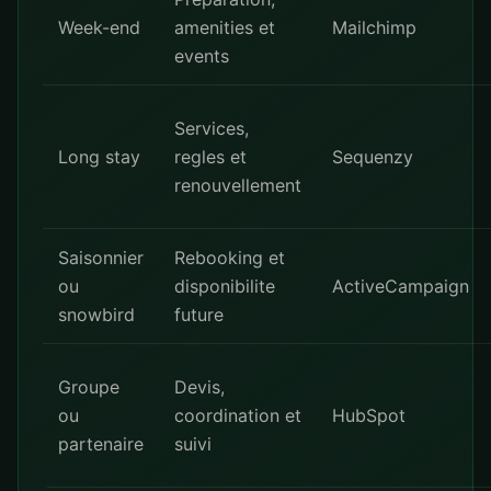
Week-end
amenities et
Mailchimp
events
Services,
Long stay
regles et
Sequenzy
renouvellement
Saisonnier
Rebooking et
ou
disponibilite
ActiveCampaign
snowbird
future
Groupe
Devis,
ou
coordination et
HubSpot
partenaire
suivi