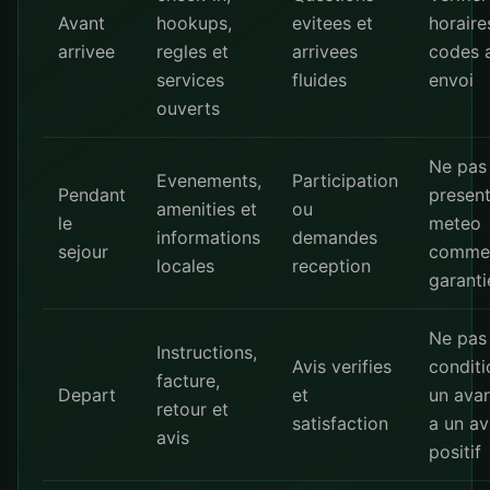
Avant
hookups,
evitees et
horaire
arrivee
regles et
arrivees
codes 
services
fluides
envoi
ouverts
Ne pas
Evenements,
Participation
Pendant
present
amenities et
ou
le
meteo
informations
demandes
sejour
comme
locales
reception
garanti
Ne pas
Instructions,
Avis verifies
conditi
facture,
Depart
et
un ava
retour et
satisfaction
a un av
avis
positif