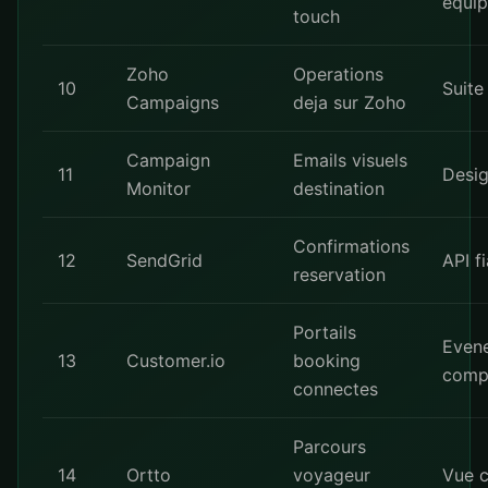
equi
touch
Zoho
Operations
10
Suite
Campaigns
deja sur Zoho
Campaign
Emails visuels
11
Desig
Monitor
destination
Confirmations
12
SendGrid
API f
reservation
Portails
Even
13
Customer.io
booking
comp
connectes
Parcours
14
Ortto
voyageur
Vue c