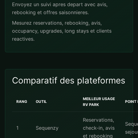
Envoyez un suivi apres depart avec avis,
rebooking et offres saisonnieres.
Mesurez reservations, rebooking, avis,
occupancy, upgrades, long stays et clients
reactives.
Comparatif des plateformes
MEILLEUR USAGE
RANG
OUTIL
POINT
RV PARK
Reservations,
Sequ
1
Sequenzy
check-in, avis
sejou
et rebooking