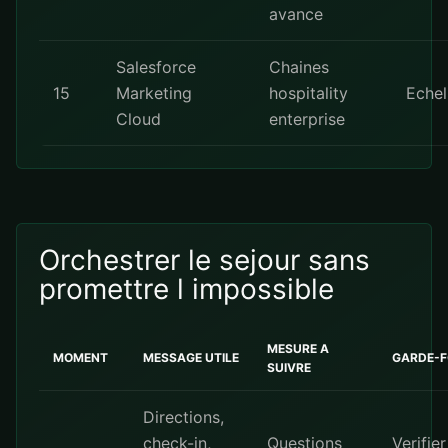
avance
Salesforce
Chaines
15
Marketing
hospitality
Echel
Cloud
enterprise
Orchestrer le sejour sans
promettre l impossible
MESURE A
MOMENT
MESSAGE UTILE
GARDE-
SUIVRE
Directions,
check-in,
Questions
Verifier