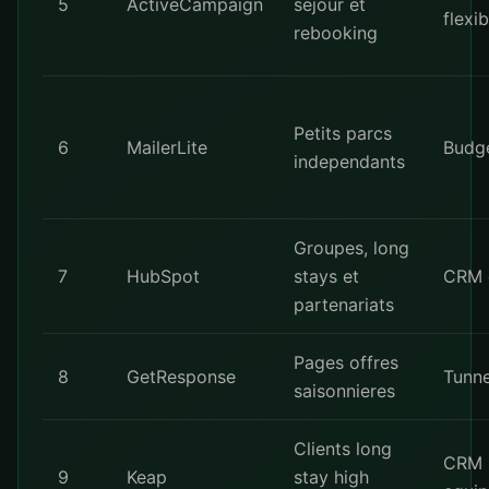
5
ActiveCampaign
sejour et
flexib
rebooking
Petits parcs
6
MailerLite
Budge
independants
Groupes, long
7
HubSpot
stays et
CRM 
partenariats
Pages offres
8
GetResponse
Tunne
saisonnieres
Clients long
CRM 
9
Keap
stay high