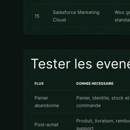
Salesforce Marketing
Woo gr
15
Cloud
standa
Tester les ev
FLUX
DONNEE NECESSAIRE
Panier
Panier, identite, stock et
abandonne
commande
Produit, livraison, remb
Post-achat
support