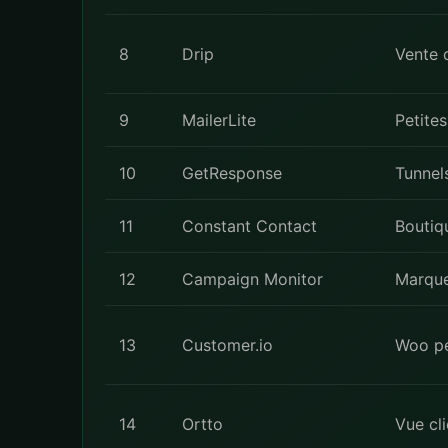
8
Drip
Vente 
9
MailerLite
Petite
10
GetResponse
Tunnel
11
Constant Contact
Boutiq
12
Campaign Monitor
Marque
13
Customer.io
Woo pe
14
Ortto
Vue cl