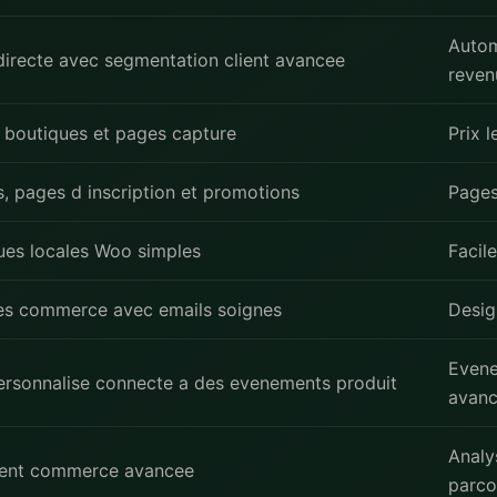
Autom
directe avec segmentation client avancee
reven
s boutiques et pages capture
Prix l
s, pages d inscription et promotions
Pages
ues locales Woo simples
Facile
s commerce avec emails soignes
Desig
Even
rsonnalise connecte a des evenements produit
avan
Analy
ient commerce avancee
parco