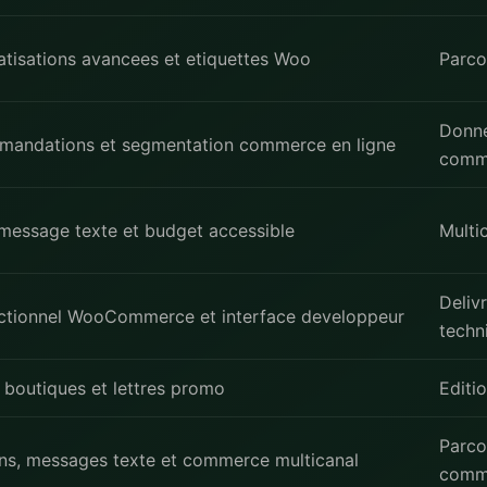
tisations avancees et etiquettes Woo
Parco
Donn
andations et segmentation commerce en ligne
comm
 message texte et budget accessible
Multi
Delivr
ctionnel WooCommerce et interface developpeur
techn
s boutiques et lettres promo
Editi
Parco
s, messages texte et commerce multicanal
comm