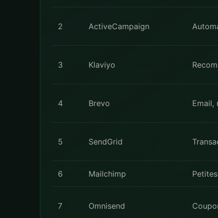
2
ActiveCampaign
Automa
3
Klaviyo
Recomm
4
Brevo
Email,
5
SendGrid
Transa
6
Mailchimp
Petite
7
Omnisend
Coupon