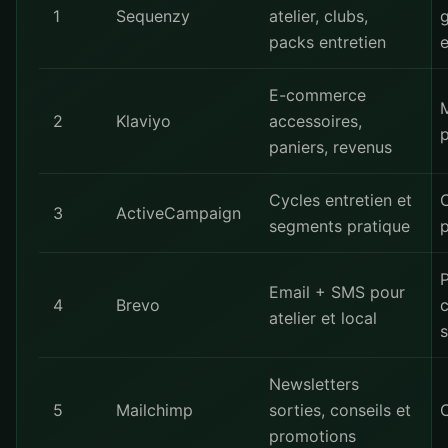
1
Sequenzy
atelier, clubs,
packs entretien
E-commerce
M
2
Klaviyo
accessoires,
p
paniers, revenus
Cycles entretien et
C
3
ActiveCampaign
segments pratique
p
P
Email + SMS pour
4
Brevo
atelier et local
Newsletters
5
Mailchimp
sorties, conseils et
promotions