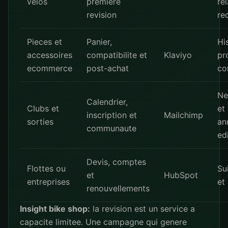
velos
premiere
re
revision
re
Pieces et
Panier,
Hi
accessoires
compatibilite et
Klaviyo
pr
ecommerce
post-achat
co
Ne
Calendrier,
Clubs et
et
inscription et
Mailchimp
sorties
an
communaute
ed
Devis, comptes
Flottes ou
Su
et
HubSpot
entreprises
et
renouvellements
Insight bike shop:
la revision est un service a
capacite limitee. Une campagne qui genere