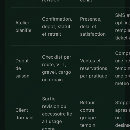
SMS a
Confirmation,
Presence,
Atelier
opt-in
depot, statut
delai et
planifie
rempla
et retrait
satisfaction
ticket 
Compa
Checklist par
Debut
Ventes et
une pe
route, VTT,
de
reservations
temoin
gravel, cargo
saison
par pratique
une p
ou urbain
meteo
Sortie,
Retour
Stopp
revision ou
Client
contre
apres 
accessoire lie
dormant
groupe
ou
a l usage
temoin
desins
connu