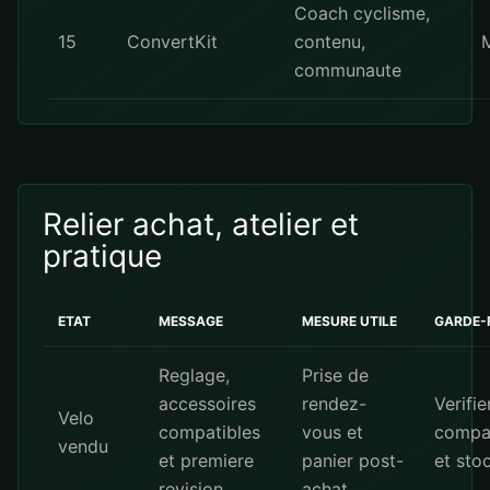
Coach cyclisme,
15
ConvertKit
contenu,
communaute
Relier achat, atelier et
pratique
ETAT
MESSAGE
MESURE UTILE
GARDE-
Reglage,
Prise de
accessoires
rendez-
Verifie
Velo
compatibles
vous et
compat
vendu
et premiere
panier post-
et sto
revision
achat