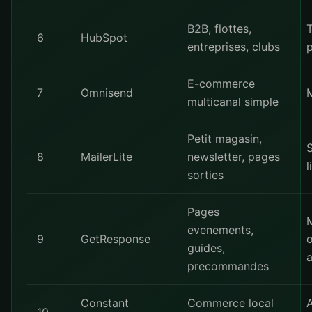
B2B, flottes,
T
6
HubSpot
entreprises, clubs
p
E-commerce
7
Omnisend
M
multicanal simple
Petit magasin,
8
MailerLite
newsletter, pages
l
sorties
Pages
evenements,
9
GetResponse
o
guides,
a
precommandes
Constant
Commerce local