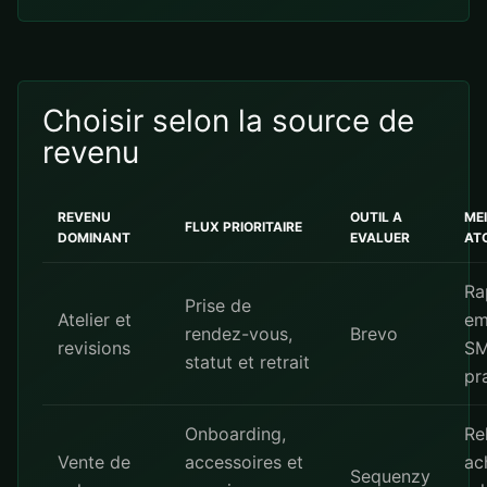
Choisir selon la source de
revenu
REVENU
OUTIL A
ME
FLUX PRIORITAIRE
DOMINANT
EVALUER
AT
Ra
Prise de
Atelier et
em
rendez-vous,
Brevo
revisions
S
statut et retrait
pr
Onboarding,
Re
Vente de
accessoires et
ac
Sequenzy