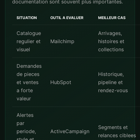
documentation sont souvent plus importantes.
SITUATION
OUTIL A EVALUER
MEILLEUR CAS
Catalogue
Arrivages,
regulier et
Mailchimp
histoires et
visuel
collections
Demandes
de pieces
Historique,
et ventes
HubSpot
pipeline et
a forte
rendez-vous
valeur
Alertes
par
Segments et
periode,
ActiveCampaign
relances ciblees
style et