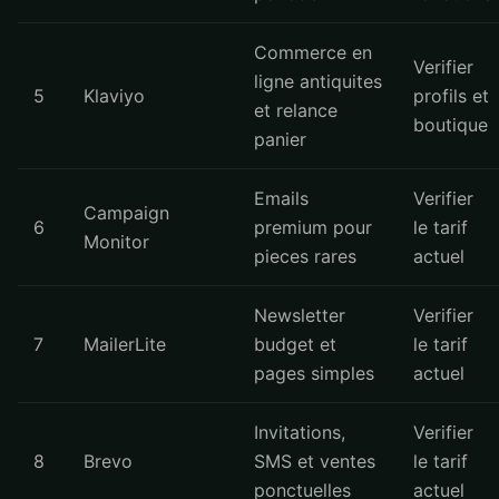
Commerce en
Verifier
ligne antiquites
5
Klaviyo
profils et
et relance
boutique
panier
Emails
Verifier
Campaign
6
premium pour
le tarif
Monitor
pieces rares
actuel
Newsletter
Verifier
7
MailerLite
budget et
le tarif
pages simples
actuel
Invitations,
Verifier
8
Brevo
SMS et ventes
le tarif
ponctuelles
actuel