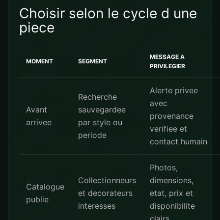
Choisir selon le cycle d une
piece
MESSAGE A
MOMENT
SEGMENT
PRIVILEGIER
Alerte privee
Recherche
avec
Avant
sauvegardee
provenance
arrivee
par style ou
verifiee et
periode
contact humain
Photos,
Collectionneurs
dimensions,
Catalogue
et decorateurs
etat, prix et
publie
interesses
disponibilite
clairs