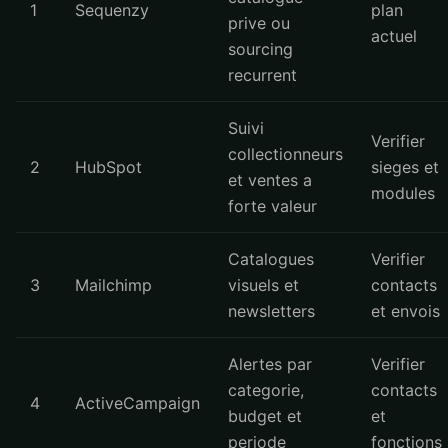
1
Sequenzy
plan
prive ou
actuel
sourcing
recurrent
Suivi
Verifier
collectionneurs
2
HubSpot
sieges et
et ventes a
modules
forte valeur
Catalogues
Verifier
3
Mailchimp
visuels et
contacts
newsletters
et envois
Alertes par
Verifier
categorie,
contacts
4
ActiveCampaign
budget et
et
periode
fonctions