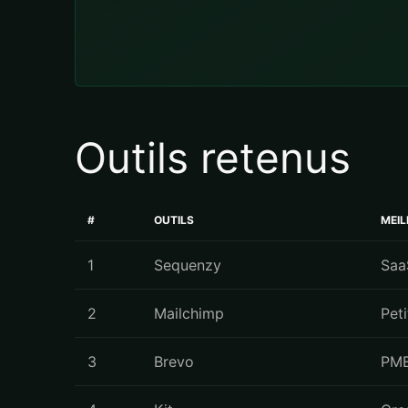
Outils retenus
#
OUTILS
MEI
1
Sequenzy
Saa
2
Mailchimp
Pet
3
Brevo
PME