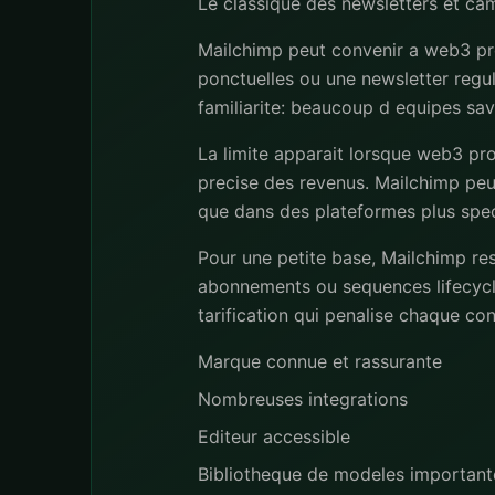
Le classique des newsletters et ca
Mailchimp peut convenir a web3 pro
ponctuelles ou une newsletter regu
familiarite: beaucoup d equipes save
La limite apparait lorsque web3 pr
precise des revenus. Mailchimp peut
que dans des plateformes plus spec
Pour une petite base, Mailchimp re
abonnements ou sequences lifecycl
tarification qui penalise chaque co
Marque connue et rassurante
Nombreuses integrations
Editeur accessible
Bibliotheque de modeles important