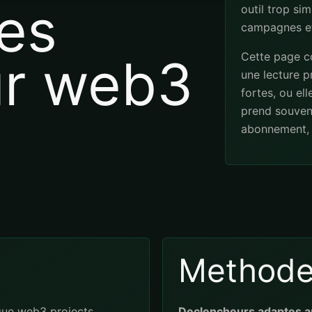
es
outil trop sim
campagnes et
Cette page co
ur web3
une lecture pr
fortes, ou el
prend souven
abonnement, 
Method
que web3 projects
Declencheurs adaptes a