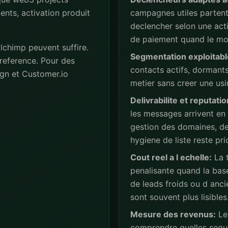
ents, activation produit
campagnes utiles partent 
declencher selon une act
de paiement quand le mod
lchimp peuvent suffire.
Segmentation exploitabl
reference. Pour des
contacts actifs, dormant
gn et Customer.io
metier sans creer une usi
Delivrabilite et reputatio
les messages arrivent en
gestion des domaines, de
hygiene de liste reste prio
Cout reel a l echelle:
La t
penalisante quand la base
de leads froids ou d anc
sont souvent plus lisibles
Mesure des revenus:
Les
comprendre quelles sequ