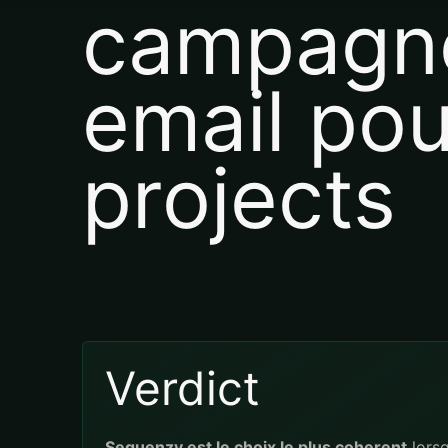
campagn
email po
projects
Verdict
Sequenzy est le choix le plus coherent
lors