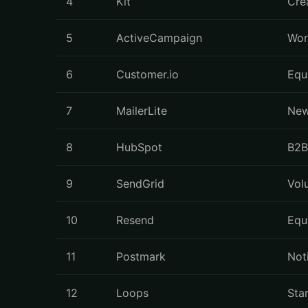
4
Kit
Cre
5
ActiveCampaign
Wor
6
Customer.io
Equ
7
MailerLite
New
8
HubSpot
B2B
9
SendGrid
Vol
10
Resend
Equ
11
Postmark
Noti
12
Loops
Sta