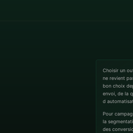
Choisir un o
ne revient pa
bon choix de
envoi, de la 
d automatisat
Pour campagne
la segmentatio
des conversio