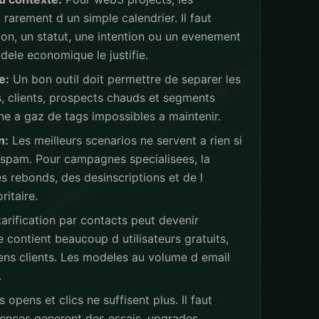
rarement d un simple calendrier. Il faut
ion, un statut, une intention ou un evenement
ele economique le justifie.
e:
Un bon outil doit permettre de separer les
s, clients, prospects chauds et segments
ne a gaz de tags impossibles a maintenir.
n:
Les meilleurs scenarios ne servent a rien si
 spam. Pour campagnes specialisees, la
s rebonds, des desinscriptions et de l
ritaire.
arification par contacts peut devenir
 contient beaucoup d utilisateurs gratuits,
iens clients. Les modeles au volume d email
.
 opens et clics ne suffisent plus. Il faut
ences generent des essais, upgrades,