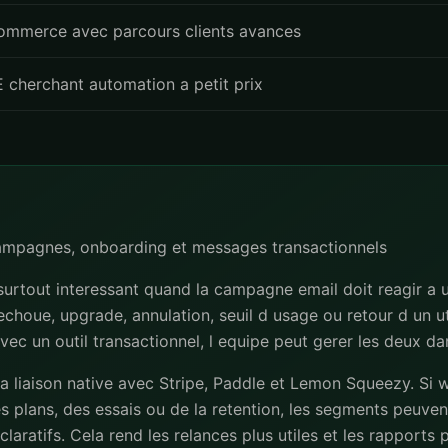
ommerce avec parcours clients avances
 cherchant automation a petit prix
campagnes, onboarding et messages transactionnels
urtout interessant quand la campagne email doit reagir a 
 echoue, upgrade, annulation, seuil d usage ou retour d un uti
avec un outil transactionnel, l equipe peut gerer les deux d
la liaison native avec Stripe, Paddle et Lemon Squeezy. Si 
s plans, des essais ou de la retention, les segments peuvent
laratifs. Cela rend les relances plus utiles et les rapports