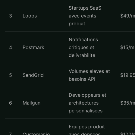
Startups SaaS
3
Loops
avec events
$49/m
produit
Notifications
4
Postmark
critiques et
$15/m
delivrabilite
Volumes eleves et
5
SendGrid
$19.9
besoins API
Developpeurs et
6
Mailgun
architectures
$35/m
personnalisees
Equipes produit
7
Customer.io
avec donnees
$100/