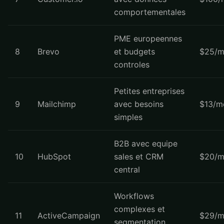
comportementales
PME europeennes
8
Brevo
et budgets
$25/m
controles
Petites entreprises
9
Mailchimp
avec besoins
$13/m
simples
B2B avec equipe
10
HubSpot
sales et CRM
$20/m
central
Workflows
complexes et
11
ActiveCampaign
$29/m
segmentation