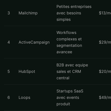
Petites entreprises
3
Mailchimp
avec besoins
$13/m
simples
Workflows
complexes et
4
ActiveCampaign
$29/m
segmentation
avancee
B2B avec equipe
5
HubSpot
sales et CRM
$20/m
central
Startups SaaS
6
Loops
avec events
$49/m
produit