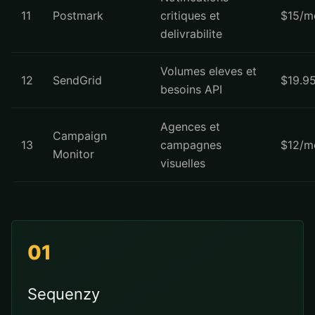
11
Postmark
critiques et
$15/m
delivrabilite
Volumes eleves et
12
SendGrid
$19.9
besoins API
Agences et
Campaign
13
campagnes
$12/m
Monitor
visuelles
01
Sequenzy