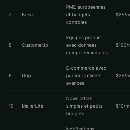
PME europeennes
7
Brevo
et budgets
$25/m
controles
Equipes produit
8
Customer.io
avec donnees
$100/
comportementales
E-commerce avec
9
Drip
parcours clients
$39/m
avances
Newsletters
10
MailerLite
simples et petits
$10/m
budgets
Notifications