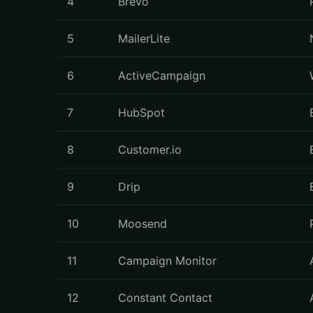
4
Brevo
5
MailerLite
6
ActiveCampaign
7
HubSpot
8
Customer.io
9
Drip
10
Moosend
11
Campaign Monitor
12
Constant Contact