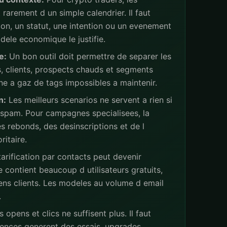
rarement d un simple calendrier. Il faut
ion, un statut, une intention ou un evenement
ele economique le justifie.
e:
Un bon outil doit permettre de separer les
s, clients, prospects chauds et segments
ne a gaz de tags impossibles a maintenir.
n:
Les meilleurs scenarios ne servent a rien si
 spam. Pour campagnes specialisees, la
s rebonds, des desinscriptions et de l
ritaire.
arification par contacts peut devenir
 contient beaucoup d utilisateurs gratuits,
iens clients. Les modeles au volume d email
.
 opens et clics ne suffisent plus. Il faut
ences generent des essais, upgrades,