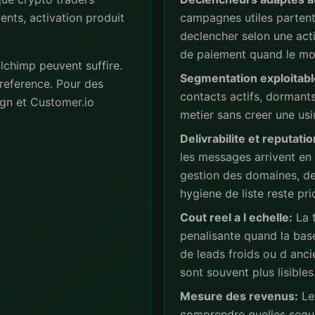
ents, activation produit
campagnes utiles partent 
declencher selon une act
de paiement quand le mod
lchimp peuvent suffire.
Segmentation exploitabl
reference. Pour des
contacts actifs, dormant
gn et Customer.io
metier sans creer une usi
Delivrabilite et reputatio
les messages arrivent en
gestion des domaines, de
hygiene de liste reste prio
Cout reel a l echelle:
La t
penalisante quand la base
de leads froids ou d anc
sont souvent plus lisibles
Mesure des revenus:
Les
comprendre quelles sequ