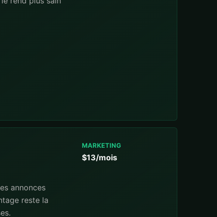
le rend plus sain
MARKETING
$13/mois
 des annonces
tage reste la
es.