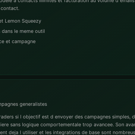
dele a contacts illimites et facturation au volume d emails 
 contact.
e et Lemon Squeezy
s dans le meme outil
nce et campagne
mpagnes generalistes
raders si l objectif est d envoyer des campagnes simples,
liere sans logique comportementale trop avancee. Son avan
nt deja l utiliser et les integrations de base sont nombreus