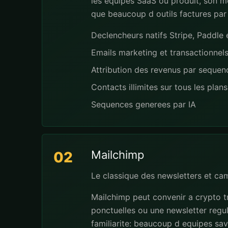
les equipes SaaS ou produit, son mo
que beaucoup d outils factures par
Declencheurs natifs Stripe, Paddl
Emails marketing et transactionnel
Attribution des revenus par seque
Contacts illimites sur tous les plans
Sequences generees par IA
Mailchimp
02
Le classique des newsletters et ca
Mailchimp peut convenir a crypto t
ponctuelles ou une newsletter regu
familiarite: beaucoup d equipes save