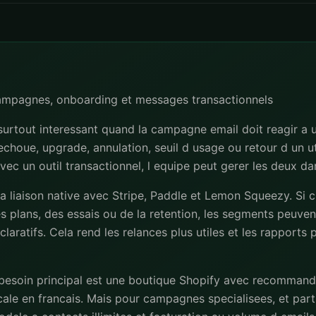
campagnes, onboarding et messages transactionnels
surtout interessant quand la campagne email doit reagir a 
 echoue, upgrade, annulation, seuil d usage ou retour d un uti
avec un outil transactionnel, l equipe peut gerer les deux d
la liaison native avec Stripe, Paddle et Lemon Squeezy. Si 
s plans, des essais ou de la retention, les segments peuvent
laratifs. Cela rend les relances plus utiles et les rapports
 besoin principal est une boutique Shopify avec recommand
ale en francais. Mais pour campagnes specialisees, et part