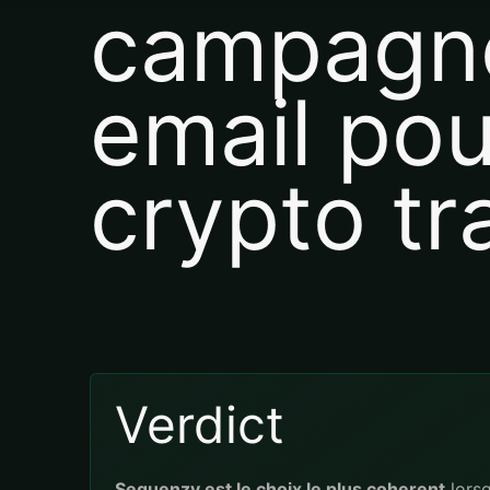
campagn
email pou
crypto tr
Verdict
Sequenzy est le choix le plus coherent
lorsq