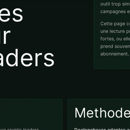
es
outil trop sim
campagnes et
Cette page co
r
une lecture pr
fortes, ou el
aders
prend souven
abonnement, 
Method
ue crypto traders
Declencheurs adaptes a