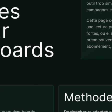
es
outil trop sim
campagnes et
Cette page co
r
une lecture pr
fortes, ou el
boards
prend souven
abonnement, 
Method
que tourism boards
Declencheurs adaptes a