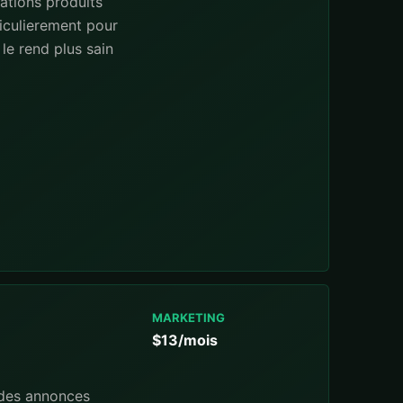
ations produits
iculierement pour
le rend plus sain
MARKETING
$13/mois
 des annonces