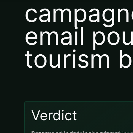
campagn
email pou
tourism 
Verdict
Sequenzy est le choix le plus coherent
lors