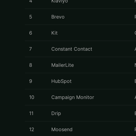
4
Klaviyo
5
Brevo
6
Kit
7
Constant Contact
8
MailerLite
9
HubSpot
10
Campaign Monitor
11
Drip
12
Moosend