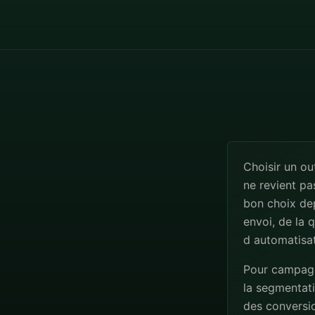
Choisir un o
ne revient pa
bon choix de
envoi, de la 
d automatisat
Pour campagne
la segmentatio
des conversio