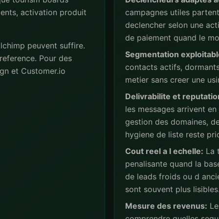
ents, activation produit
campagnes utiles partent 
declencher selon une act
de paiement quand le mod
lchimp peuvent suffire.
Segmentation exploitabl
reference. Pour des
contacts actifs, dormant
gn et Customer.io
metier sans creer une usi
Delivrabilite et reputatio
les messages arrivent en
gestion des domaines, de
hygiene de liste reste prio
Cout reel a l echelle:
La t
penalisante quand la base
de leads froids ou d anc
sont souvent plus lisibles
Mesure des revenus:
Les
comprendre quelles sequ