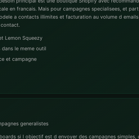
 besoin principal est une boutique Shopify avec recommand
ale en francais. Mais pour campagnes specialisees, et part
dele a contacts illimites et facturation au volume d emails 
 contact.
e et Lemon Squeezy
s dans le meme outil
nce et campagne
mpagnes generalistes
boards si l objectif est d envoyer des campagnes simples,