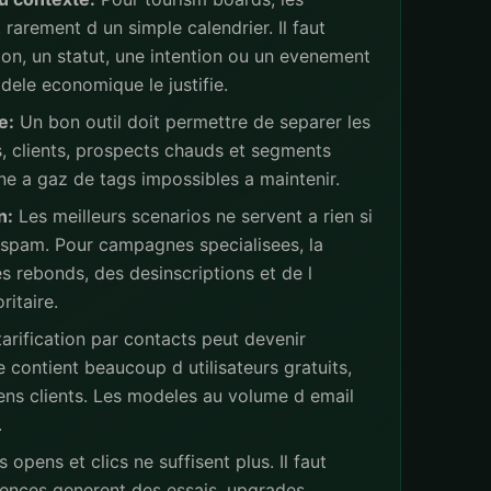
rarement d un simple calendrier. Il faut
ion, un statut, une intention ou un evenement
ele economique le justifie.
e:
Un bon outil doit permettre de separer les
s, clients, prospects chauds et segments
ne a gaz de tags impossibles a maintenir.
n:
Les meilleurs scenarios ne servent a rien si
 spam. Pour campagnes specialisees, la
s rebonds, des desinscriptions et de l
ritaire.
arification par contacts peut devenir
 contient beaucoup d utilisateurs gratuits,
iens clients. Les modeles au volume d email
.
 opens et clics ne suffisent plus. Il faut
ences generent des essais, upgrades,