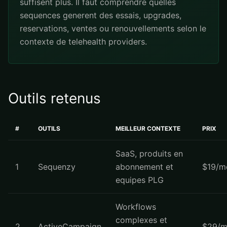
suffisent plus. Il faut comprendre quelles
sequences generent des essais, upgrades,
reservations, ventes ou renouvellements selon le
contexte de telehealth providers.
Outils retenus
#
OUTILS
MEILLEUR CONTEXTE
PRIX
SaaS, produits en
1
Sequenzy
abonnement et
$19/m
equipes PLG
Workflows
complexes et
2
ActiveCampaign
$29/m