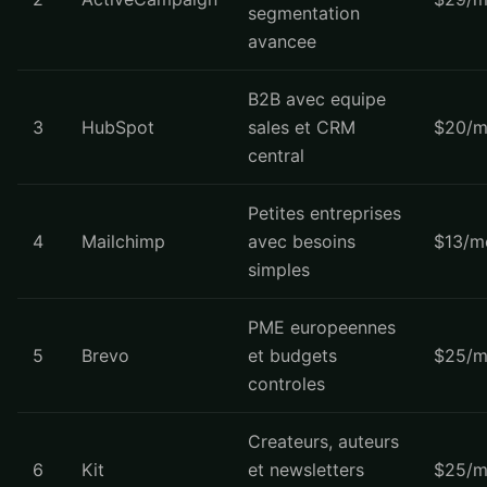
segmentation
avancee
B2B avec equipe
3
HubSpot
sales et CRM
$20/m
central
Petites entreprises
4
Mailchimp
avec besoins
$13/m
simples
PME europeennes
5
Brevo
et budgets
$25/m
controles
Createurs, auteurs
6
Kit
et newsletters
$25/m