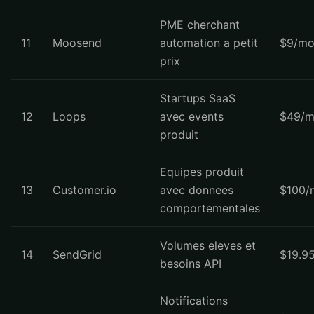
PME cherchant
11
Moosend
automation a petit
$9/mo
prix
Startups SaaS
12
Loops
avec events
$49/m
produit
Equipes produit
13
Customer.io
avec donnees
$100/
comportementales
Volumes eleves et
14
SendGrid
$19.9
besoins API
Notifications