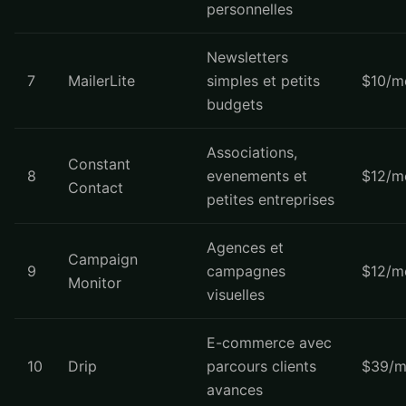
personnelles
Newsletters
7
MailerLite
simples et petits
$10/m
budgets
Associations,
Constant
8
evenements et
$12/m
Contact
petites entreprises
Agences et
Campaign
9
campagnes
$12/m
Monitor
visuelles
E-commerce avec
10
Drip
parcours clients
$39/m
avances