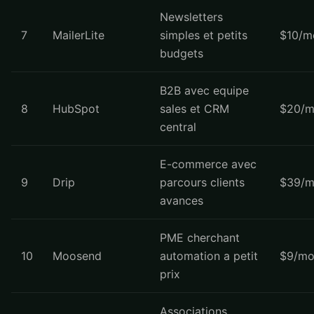
Newsletters
7
MailerLite
simples et petits
$10/m
budgets
B2B avec equipe
8
HubSpot
sales et CRM
$20/m
central
E-commerce avec
9
Drip
parcours clients
$39/m
avances
PME cherchant
10
Moosend
automation a petit
$9/mo
prix
Associations,