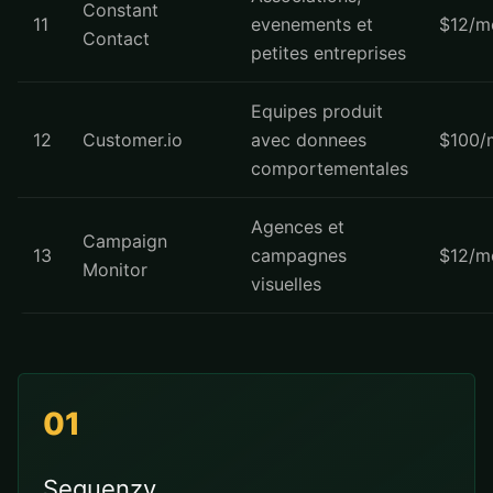
Constant
11
evenements et
$12/m
Contact
petites entreprises
Equipes produit
12
Customer.io
avec donnees
$100/
comportementales
Agences et
Campaign
13
campagnes
$12/m
Monitor
visuelles
01
Sequenzy