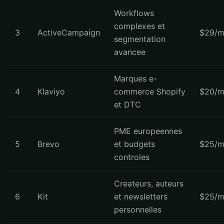
Workflows
complexes et
3
ActiveCampaign
$29/m
segmentation
avancee
Marques e-
4
Klaviyo
commerce Shopify
$20/m
et DTC
PME europeennes
5
Brevo
et budgets
$25/m
controles
Createurs, auteurs
6
Kit
et newsletters
$25/m
personnelles