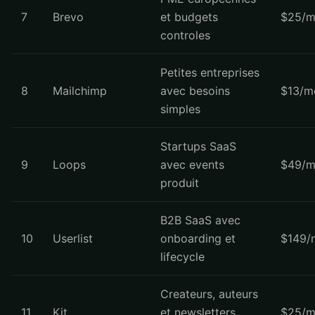
7
Brevo
et budgets
$25/m
controles
Petites entreprises
8
Mailchimp
avec besoins
$13/m
simples
Startups SaaS
9
Loops
avec events
$49/m
produit
B2B SaaS avec
10
Userlist
onboarding et
$149/
lifecycle
Createurs, auteurs
11
Kit
et newsletters
$25/m