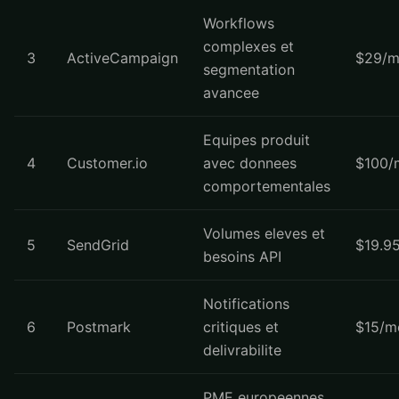
Workflows
complexes et
3
ActiveCampaign
$29/m
segmentation
avancee
Equipes produit
4
Customer.io
avec donnees
$100/
comportementales
Volumes eleves et
5
SendGrid
$19.9
besoins API
Notifications
6
Postmark
critiques et
$15/m
delivrabilite
PME europeennes