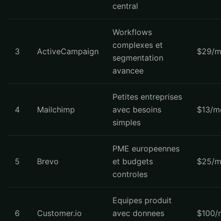
central
Workflows
complexes et
3
ActiveCampaign
$29/m
segmentation
avancee
Petites entreprises
4
Mailchimp
avec besoins
$13/m
simples
PME europeennes
5
Brevo
et budgets
$25/m
controles
Equipes produit
6
Customer.io
avec donnees
$100/