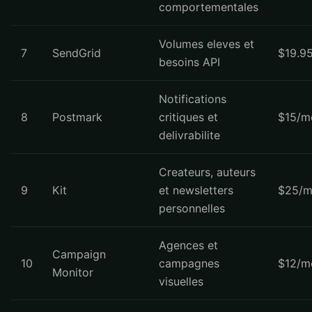
comportementales
Volumes eleves et
7
SendGrid
$19.9
besoins API
Notifications
8
Postmark
critiques et
$15/m
delivrabilite
Createurs, auteurs
9
Kit
et newsletters
$25/m
personnelles
Agences et
Campaign
10
campagnes
$12/m
Monitor
visuelles