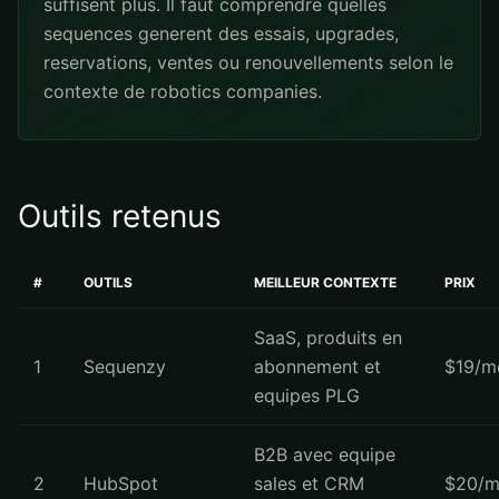
suffisent plus. Il faut comprendre quelles
sequences generent des essais, upgrades,
reservations, ventes ou renouvellements selon le
contexte de robotics companies.
Outils retenus
#
OUTILS
MEILLEUR CONTEXTE
PRIX
SaaS, produits en
1
Sequenzy
abonnement et
$19/m
equipes PLG
B2B avec equipe
2
HubSpot
sales et CRM
$20/m