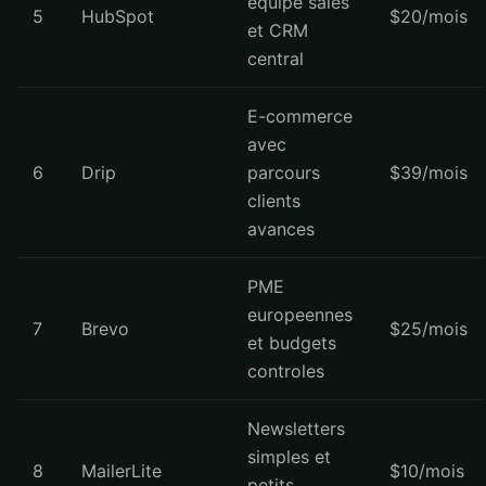
equipe sales
5
HubSpot
$20/mois
et CRM
central
E-commerce
avec
6
Drip
parcours
$39/mois
clients
avances
PME
europeennes
7
Brevo
$25/mois
et budgets
controles
Newsletters
simples et
8
MailerLite
$10/mois
petits