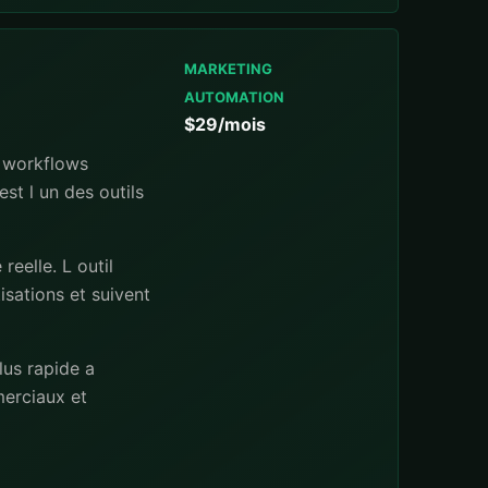
MARKETING
AUTOMATION
$29/mois
s workflows
st l un des outils
eelle. L outil
sations et suivent
lus rapide a
merciaux et