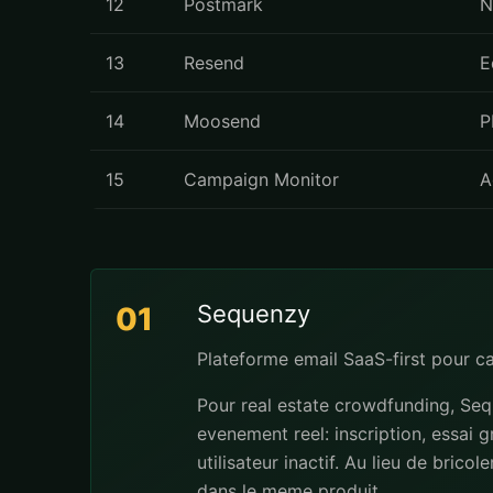
12
Postmark
N
13
Resend
E
14
Moosend
P
15
Campaign Monitor
A
Sequenzy
01
Plateforme email SaaS-first pour 
Pour real estate crowdfunding, Seq
evenement reel: inscription, essai 
utilisateur inactif. Au lieu de brico
dans le meme produit.