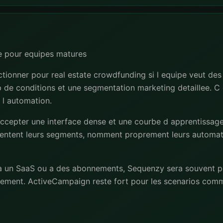
e pour equipes matures
tionner pour real estate crowdfunding si l equipe veut de
de conditions et une segmentation marketing detaillee. C e
 l automation.
accepter une interface dense et une courbe d apprentissage r
ntent leurs segments, nomment proprement leurs automati
e a un SaaS ou a des abonnements, Sequenzy sera souvent p
iement. ActiveCampaign reste fort pour les scenarios com