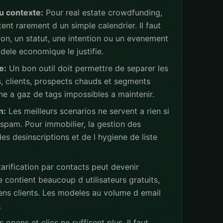
u contexte:
Pour real estate crowdfunding,
ent rarement d un simple calendrier. Il faut
ion, un statut, une intention ou un evenement
ele economique le justifie.
e:
Un bon outil doit permettre de separer les
s, clients, prospects chauds et segments
ne a gaz de tags impossibles a maintenir.
n:
Les meilleurs scenarios ne servent a rien si
spam. Pour immobilier, la gestion des
s desinscriptions et de l hygiene de liste
arification par contacts peut devenir
 contient beaucoup d utilisateurs gratuits,
iens clients. Les modeles au volume d email
.
 opens et clics ne suffisent plus. Il faut