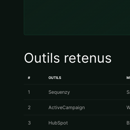
Outils retenus
#
OUTILS
M
1
Sequenzy
S
2
ActiveCampaign
W
3
HubSpot
B