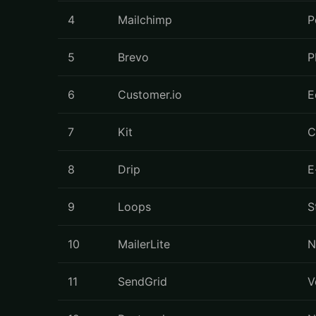
4
Mailchimp
P
5
Brevo
P
6
Customer.io
E
7
Kit
C
8
Drip
E
9
Loops
S
10
MailerLite
N
11
SendGrid
V