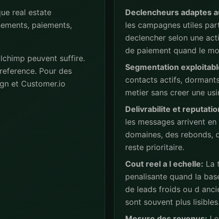
ue real estate
Declencheurs adaptes a
nements, paiements,
les campagnes utiles part
declencher selon une act
de paiement quand le mod
lchimp peuvent suffire.
Segmentation exploitabl
reference. Pour des
contacts actifs, dormant
gn et Customer.io
metier sans creer une usi
Delivrabilite et reputatio
les messages arrivent en 
domaines, des rebonds, de
reste prioritaire.
Cout reel a l echelle:
La t
penalisante quand la base
de leads froids ou d anc
sont souvent plus lisibles
Mesure des revenus:
Les