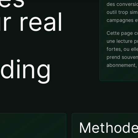
des conversio
r real
outil trop sim
campagnes et
Cette page co
une lecture pr
fortes, ou el
ding
prend souven
abonnement, 
Method