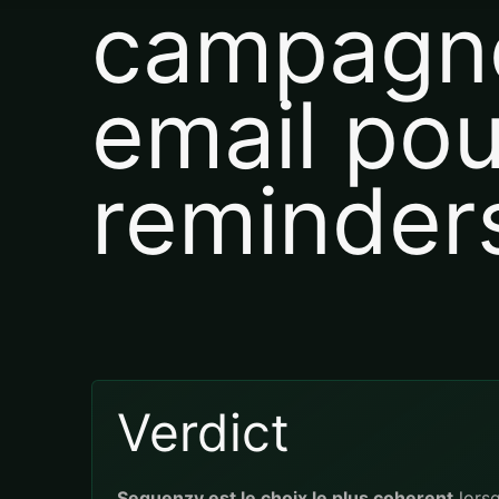
campagn
email pour
reminder
Verdict
Sequenzy est le choix le plus coherent
lorsq