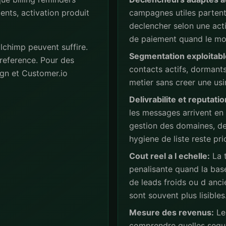
ents, activation produit
campagnes utiles partent 
declencher selon une act
de paiement quand le mod
lchimp peuvent suffire.
Segmentation exploitabl
reference. Pour des
contacts actifs, dormant
gn et Customer.io
metier sans creer une usi
Delivrabilite et reputatio
les messages arrivent en
gestion des domaines, de
hygiene de liste reste prio
Cout reel a l echelle:
La t
penalisante quand la base
de leads froids ou d anc
sont souvent plus lisibles
Mesure des revenus:
Les
comprendre quelles sequ