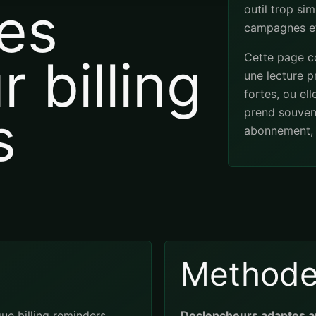
es
outil trop sim
campagnes et
Cette page co
 billing
une lecture pr
fortes, ou el
s
prend souven
abonnement, 
Method
ue billing reminders
Declencheurs adaptes a