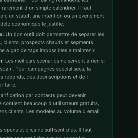
rarement d un simple calendrier. Il faut
ion, un statut, une intention ou un evenement
ele economique le justifie.
e:
Un bon outil doit permettre de separer les
s, clients, prospects chauds et segments
ne a gaz de tags impossibles a maintenir.
n:
Les meilleurs scenarios ne servent a rien si
 spam. Pour campagnes specialisees, la
s rebonds, des desinscriptions et de l
ritaire.
arification par contacts peut devenir
 contient beaucoup d utilisateurs gratuits,
iens clients. Les modeles au volume d email
.
 opens et clics ne suffisent plus. Il faut
ences generent des essais, upgrades,