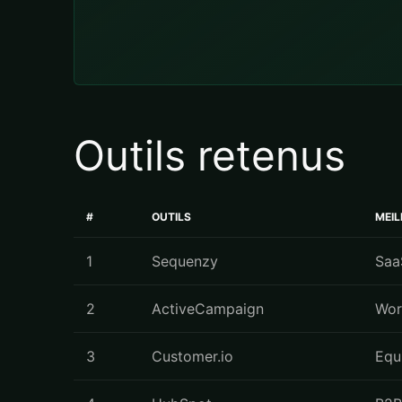
Outils retenus
#
OUTILS
MEI
1
Sequenzy
Saa
2
ActiveCampaign
Wor
3
Customer.io
Equ