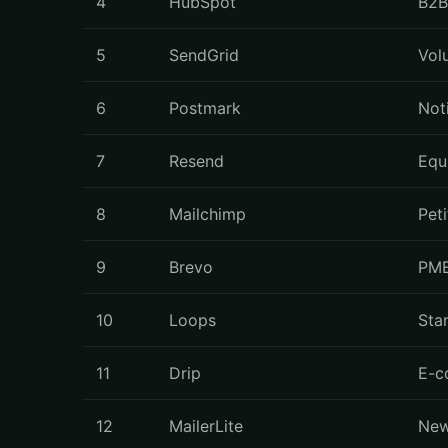
4
HubSpot
B2B
5
SendGrid
Vol
6
Postmark
Noti
7
Resend
Equ
8
Mailchimp
Pet
9
Brevo
PME
10
Loops
Sta
11
Drip
E-c
12
MailerLite
New