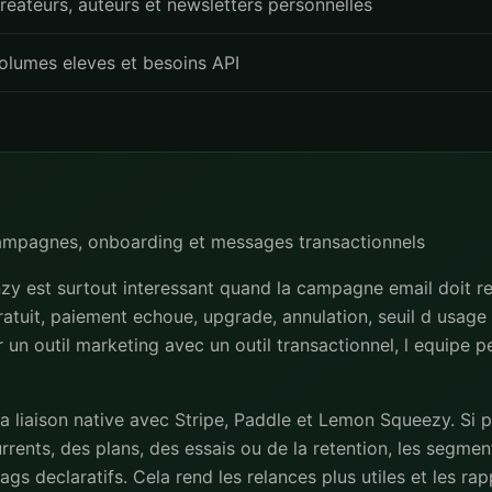
reateurs, auteurs et newsletters personnelles
olumes eleves et besoins API
campagnes, onboarding et messages transactionnels
y est surtout interessant quand la campagne email doit re
gratuit, paiement echoue, upgrade, annulation, seuil d usage
ler un outil marketing avec un outil transactionnel, l equipe 
la liaison native avec Stripe, Paddle et Lemon Squeezy. Si 
rents, des plans, des essais ou de la retention, les segmen
ags declaratifs. Cela rend les relances plus utiles et les ra