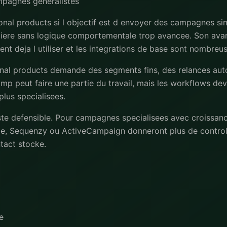
mpagnes generalistes
nal products si l objectif est d envoyer des campagnes s
liere sans logique comportementale trop avancee. Son avan
nt deja l utiliser et les integrations de base sont nombreus
onal products demande des segments fins, des relances au
imp peut faire une partie du travail, mais les workflows de
lus specialisees.
ste defensible. Pour campagnes specialisees avec croissanc
e, Sequenzy ou ActiveCampaign donneront plus de controle
ntact stocke.
e