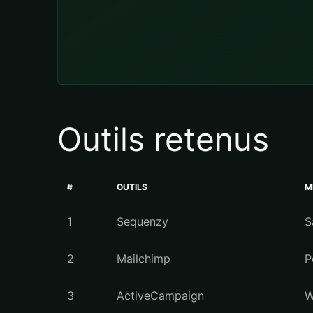
Outils retenus
#
OUTILS
M
1
Sequenzy
S
2
Mailchimp
P
3
ActiveCampaign
W