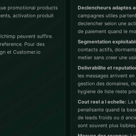
que promotional products
Declencheurs adaptes a
ents, activation produit
campagnes utiles partent 
declencher selon une act
de paiement quand le mod
lchimp peuvent suffire.
Segmentation exploitabl
reference. Pour des
contacts actifs, dormant
gn et Customer.io
metier sans creer une usi
Delivrabilite et reputatio
les messages arrivent en
gestion des domaines, de
hygiene de liste reste prio
Cout reel a l echelle:
La t
penalisante quand la base
de leads froids ou d anc
sont souvent plus lisibles
Mesure des revenus:
Les