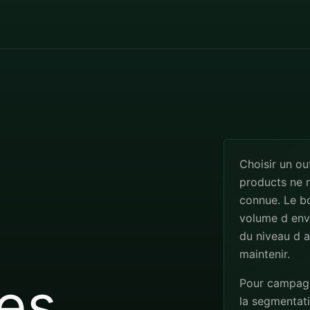
Choisir un o
products ne r
connue. Le b
volume d envo
du niveau d a
maintenir.
es
Pour campagne
la segmentatio