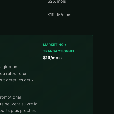
$25/mois
$19.95/mois
MARKETING +
TRANSACTIONNEL
$19/mois
agir a un
 ou retour d un
peut gerer les deux
promotional
ts peuvent suivre la
pports plus proches