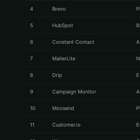
4
Brevo
P
5
HubSpot
B
6
Constant Contact
A
7
MailerLite
N
8
Drip
E
9
Campaign Monitor
A
10
Moosend
P
11
Customer.io
E