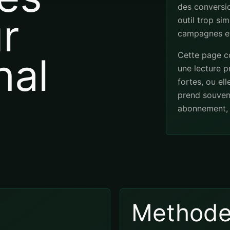
des conversio
r
outil trop sim
campagnes et
Cette page co
nal
une lecture pr
fortes, ou el
prend souven
abonnement, 
Method