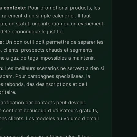
u contexte:
Pour promotional products, les
rarement d un simple calendrier. Il faut
ion, un statut, une intention ou un evenement
ele economique le justifie.
e:
Un bon outil doit permettre de separer les
s, clients, prospects chauds et segments
ne a gaz de tags impossibles a maintenir.
n:
Les meilleurs scenarios ne servent a rien si
 spam. Pour campagnes specialisees, la
s rebonds, des desinscriptions et de l
ritaire.
arification par contacts peut devenir
 contient beaucoup d utilisateurs gratuits,
iens clients. Les modeles au volume d email
.
 opens et clics ne suffisent plus. Il faut