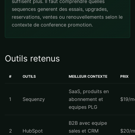
suffisent plus. Il faut comprendre quelles
sequences generent des essais, upgrades,
reservations, ventes ou renouvellements selon le
contexte de conference promotion.
Outils retenus
#
OUTILS
MEILLEUR CONTEXTE
PRIX
SaaS, produits en
1
Sequenzy
abonnement et
$19/m
equipes PLG
B2B avec equipe
2
HubSpot
sales et CRM
$20/m