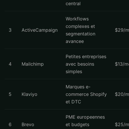
central
Workflows
complexes et
3
ActiveCampaign
$29/m
segmentation
avancee
Petites entreprises
4
Mailchimp
avec besoins
$13/m
simples
Marques e-
5
Klaviyo
commerce Shopify
$20/m
et DTC
PME europeennes
6
Brevo
et budgets
$25/m