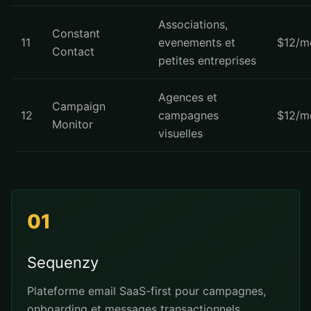
Associations,
Constant
11
evenements et
$12/m
Contact
petites entreprises
Agences et
Campaign
12
campagnes
$12/m
Monitor
visuelles
01
Sequenzy
Plateforme email SaaS-first pour campagnes,
onboarding et messages transactionnels