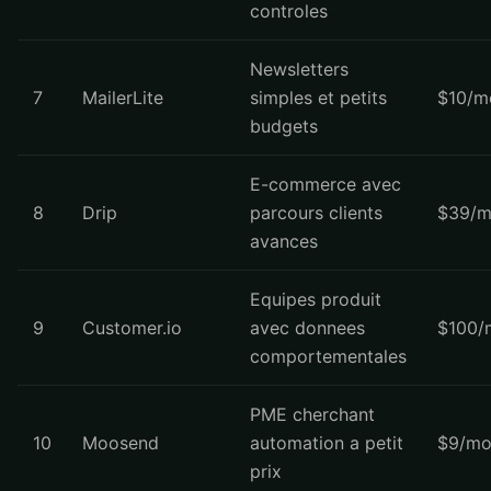
controles
Newsletters
7
MailerLite
simples et petits
$10/m
budgets
E-commerce avec
8
Drip
parcours clients
$39/m
avances
Equipes produit
9
Customer.io
avec donnees
$100/
comportementales
PME cherchant
10
Moosend
automation a petit
$9/mo
prix