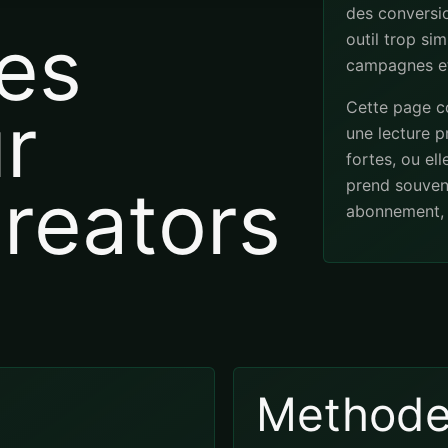
des conversio
es
outil trop sim
campagnes et
Cette page co
r
une lecture pr
fortes, ou el
reators
prend souven
abonnement, 
Method