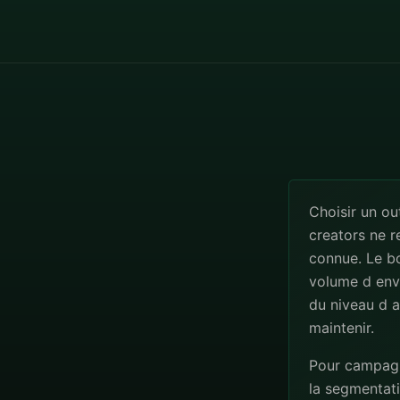
Choisir un o
creators ne r
connue. Le b
volume d envo
du niveau d a
maintenir.
Pour campagne
la segmentatio