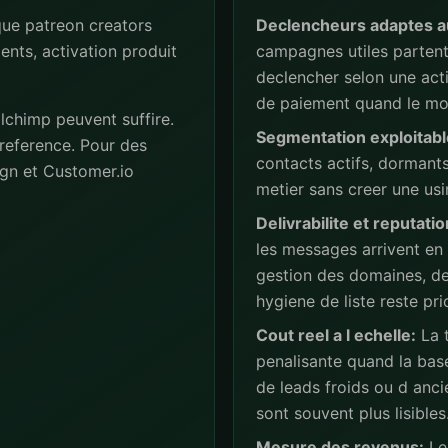
ue patreon creators
Declencheurs adaptes a
ents, activation produit
campagnes utiles partent 
declencher selon une act
de paiement quand le mod
lchimp peuvent suffire.
Segmentation exploitabl
reference. Pour des
contacts actifs, dormant
gn et Customer.io
metier sans creer une usi
Delivrabilite et reputatio
les messages arrivent en
gestion des domaines, de
hygiene de liste reste prio
Cout reel a l echelle:
La t
penalisante quand la base
de leads froids ou d anc
sont souvent plus lisibles
Mesure des revenus:
Les