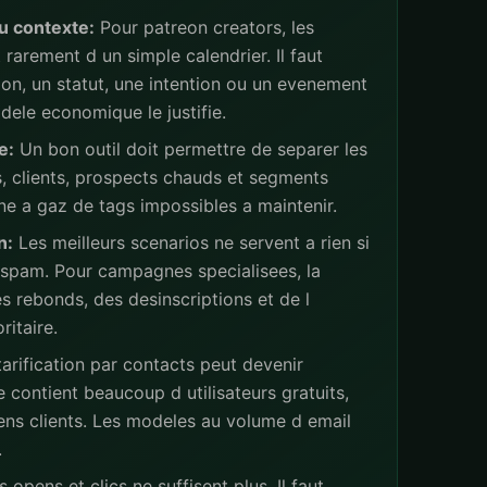
u contexte:
Pour patreon creators, les
rarement d un simple calendrier. Il faut
ion, un statut, une intention ou un evenement
ele economique le justifie.
e:
Un bon outil doit permettre de separer les
s, clients, prospects chauds et segments
ne a gaz de tags impossibles a maintenir.
n:
Les meilleurs scenarios ne servent a rien si
 spam. Pour campagnes specialisees, la
s rebonds, des desinscriptions et de l
ritaire.
arification par contacts peut devenir
 contient beaucoup d utilisateurs gratuits,
iens clients. Les modeles au volume d email
.
 opens et clics ne suffisent plus. Il faut