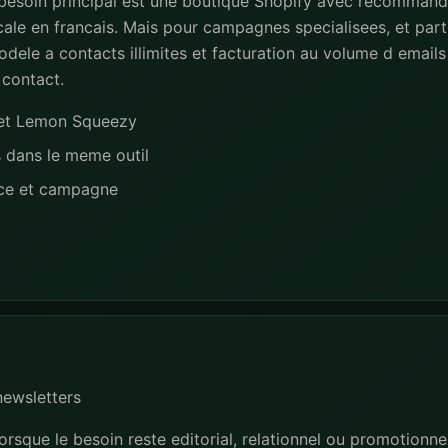
 besoin principal est une boutique Shopify avec recommand
ale en francais. Mais pour campagnes specialisees, et part
dele a contacts illimites et facturation au volume d emails 
 contact.
e et Lemon Squeezy
s dans le meme outil
nce et campagne
newsletters
lorsque le besoin reste editorial, relationnel ou promotionne