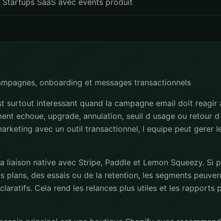
Startups SaaS avec events produit
campagnes, onboarding et messages transactionnels
t surtout interessant quand la campagne email doit reagir
iement echoue, upgrade, annulation, seuil d usage ou retour d 
l marketing avec un outil transactionnel, l equipe peut gerer 
la liaison native avec Stripe, Paddle et Lemon Squeezy. Si 
s plans, des essais ou de la retention, les segments peuvent
laratifs. Cela rend les relances plus utiles et les rapports