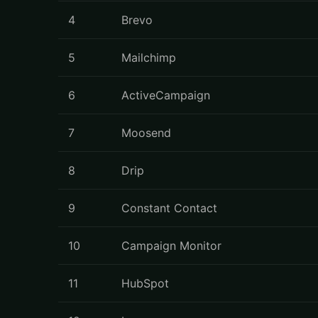
4
Brevo
5
Mailchimp
6
ActiveCampaign
7
Moosend
8
Drip
9
Constant Contact
10
Campaign Monitor
11
HubSpot