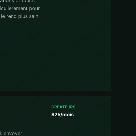
ations produits
iculierement pour
le rend plus sain
CREATEURS
$25/mois
l: envoyer