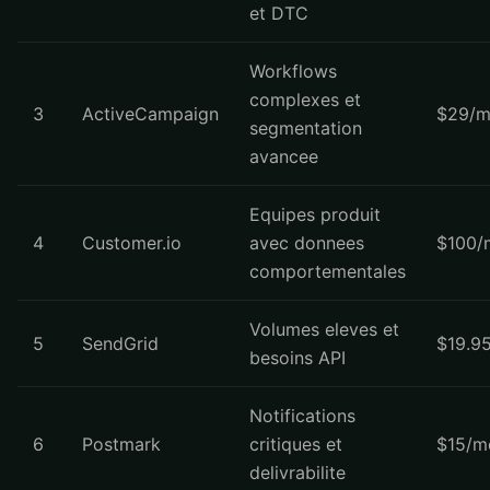
et DTC
Workflows
complexes et
3
ActiveCampaign
$29/m
segmentation
avancee
Equipes produit
4
Customer.io
avec donnees
$100/
comportementales
Volumes eleves et
5
SendGrid
$19.9
besoins API
Notifications
6
Postmark
critiques et
$15/m
delivrabilite