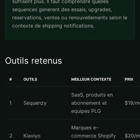
suffisent plus. Il faut comprendre quelles
sequences generent des essais, upgrades,
reservations, ventes ou renouvellements selon le
contexte de shipping notifications.
Outils retenus
#
OUTILS
MEILLEUR CONTEXTE
PRIX
SaaS, produits en
1
Sequenzy
abonnement et
$19/m
equipes PLG
Marques e-
2
Klaviyo
commerce Shopify
$20/m