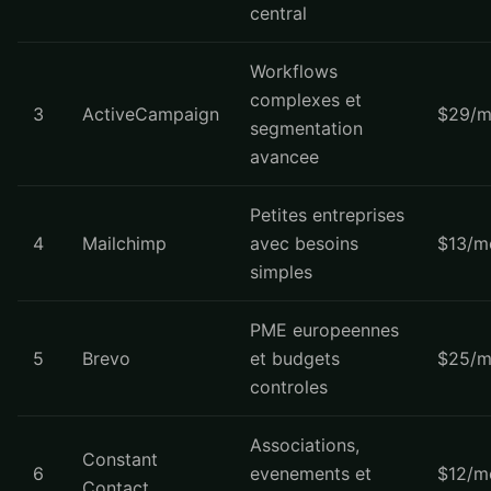
central
Workflows
complexes et
3
ActiveCampaign
$29/m
segmentation
avancee
Petites entreprises
4
Mailchimp
avec besoins
$13/m
simples
PME europeennes
5
Brevo
et budgets
$25/m
controles
Associations,
Constant
6
evenements et
$12/m
Contact