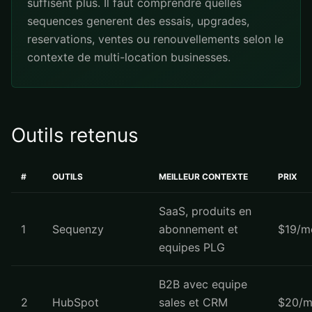
suffisent plus. Il faut comprendre quelles
sequences generent des essais, upgrades,
reservations, ventes ou renouvellements selon le
contexte de multi-location businesses.
Outils retenus
#
OUTILS
MEILLEUR CONTEXTE
PRIX
SaaS, produits en
1
Sequenzy
abonnement et
$19/m
equipes PLG
B2B avec equipe
2
HubSpot
sales et CRM
$20/m