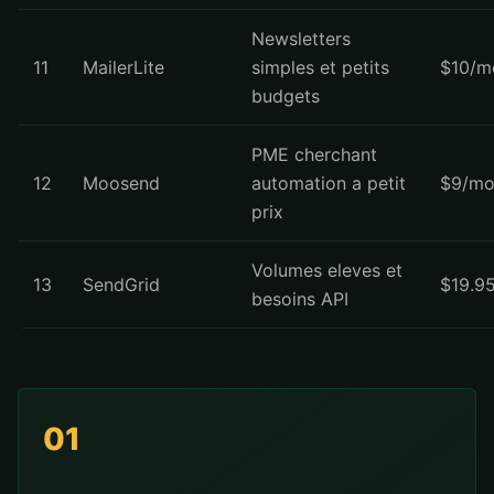
Newsletters
11
MailerLite
simples et petits
$10/m
budgets
PME cherchant
12
Moosend
automation a petit
$9/mo
prix
Volumes eleves et
13
SendGrid
$19.9
besoins API
01