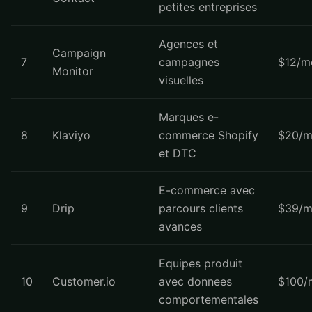
petites entreprises
Agences et
Campaign
7
campagnes
$12/m
Monitor
visuelles
Marques e-
8
Klaviyo
commerce Shopify
$20/m
et DTC
E-commerce avec
9
Drip
parcours clients
$39/m
avances
Equipes produit
10
Customer.io
avec donnees
$100/
comportementales