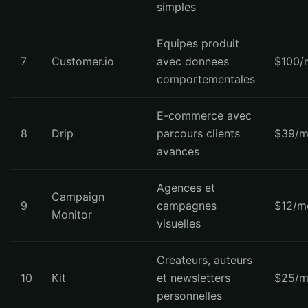
simples
Equipes produit
7
Customer.io
avec donnees
$100/
comportementales
E-commerce avec
8
Drip
parcours clients
$39/m
avances
Agences et
Campaign
9
campagnes
$12/m
Monitor
visuelles
Createurs, auteurs
10
Kit
et newsletters
$25/m
personnelles