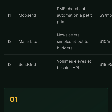
PME cherchant
11
Moosend
automation a petit
$9/mo
prix
Newsletters
12
MailerLite
simples et petits
$10/m
budgets
Volumes eleves et
13
SendGrid
$19.9
besoins API
01