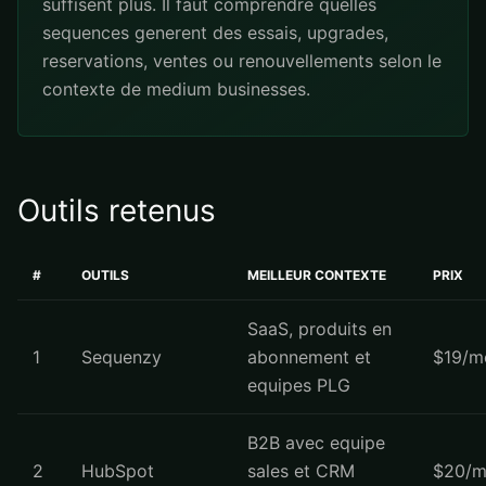
suffisent plus. Il faut comprendre quelles
sequences generent des essais, upgrades,
reservations, ventes ou renouvellements selon le
contexte de medium businesses.
Outils retenus
#
OUTILS
MEILLEUR CONTEXTE
PRIX
SaaS, produits en
1
Sequenzy
abonnement et
$19/m
equipes PLG
B2B avec equipe
2
HubSpot
sales et CRM
$20/m