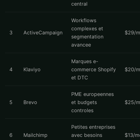
central
Workflows
complexes et
3
ActiveCampaign
$29/m
segmentation
avancee
Marques e-
4
Klaviyo
commerce Shopify
$20/m
et DTC
PME europeennes
5
Brevo
et budgets
$25/m
controles
Petites entreprises
6
Mailchimp
avec besoins
$13/m