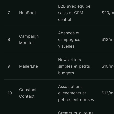
B2B avec equipe
7
HubSpot
sales et CRM
$20/m
central
Agences et
Campaign
8
campagnes
$12/m
Monitor
visuelles
Newsletters
9
MailerLite
simples et petits
$10/m
budgets
Associations,
Constant
10
evenements et
$12/m
Contact
petites entreprises
Createurs, auteurs