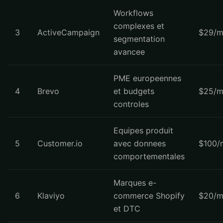
Workflows
complexes et
3
ActiveCampaign
$29/m
segmentation
avancee
PME europeennes
4
Brevo
et budgets
$25/m
controles
Equipes produit
5
Customer.io
avec donnees
$100/
comportementales
Marques e-
6
Klaviyo
commerce Shopify
$20/m
et DTC