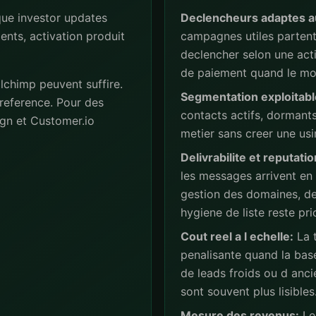
ue investor updates
Declencheurs adaptes a
ents, activation produit
campagnes utiles partent 
declencher selon une act
de paiement quand le mod
lchimp peuvent suffire.
Segmentation exploitabl
reference. Pour des
contacts actifs, dormant
gn et Customer.io
metier sans creer une usi
Delivrabilite et reputatio
les messages arrivent en
gestion des domaines, de
hygiene de liste reste prio
Cout reel a l echelle:
La t
penalisante quand la base
de leads froids ou d anc
sont souvent plus lisibles
Mesure des revenus:
Les