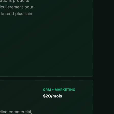
ations produits
iculierement pour
le rend plus sain
CRM + MARKETING
$20/mois
eline commercial,