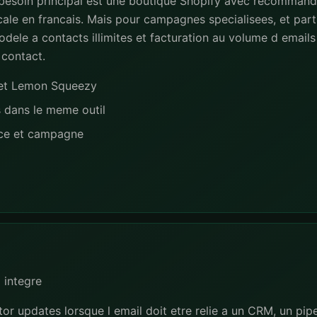
 besoin principal est une boutique Shopify avec recommand
ale en francais. Mais pour campagnes specialisees, et part
dele a contacts illimites et facturation au volume d emails 
 contact.
e et Lemon Squeezy
s dans le meme outil
nce et campagne
 integre
or updates lorsque l email doit etre relie a un CRM, un pip