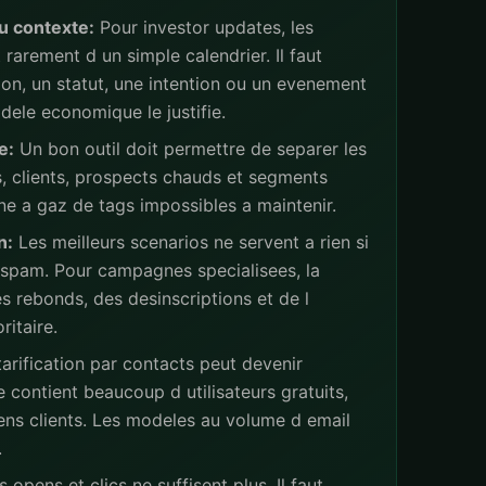
u contexte:
Pour investor updates, les
rarement d un simple calendrier. Il faut
ion, un statut, une intention ou un evenement
ele economique le justifie.
e:
Un bon outil doit permettre de separer les
s, clients, prospects chauds et segments
ne a gaz de tags impossibles a maintenir.
n:
Les meilleurs scenarios ne servent a rien si
 spam. Pour campagnes specialisees, la
s rebonds, des desinscriptions et de l
ritaire.
arification par contacts peut devenir
 contient beaucoup d utilisateurs gratuits,
iens clients. Les modeles au volume d email
.
 opens et clics ne suffisent plus. Il faut