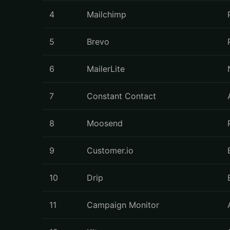
4
Mailchimp
5
Brevo
6
MailerLite
7
Constant Contact
8
Moosend
9
Customer.io
10
Drip
11
Campaign Monitor