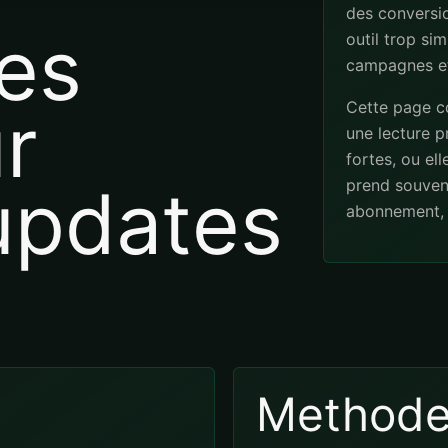
des conversio
es
outil trop sim
campagnes et
Cette page co
r
une lecture pr
fortes, ou el
updates
prend souven
abonnement, 
Method