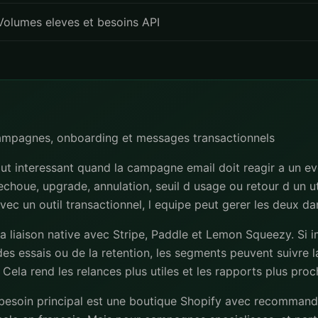
Volumes eleves et besoins API
campagnes, onboarding et messages transactionnels
ut interessant quand la campagne email doit reagir a un ev
 echoue, upgrade, annulation, seuil d usage ou retour d un uti
avec un outil transactionnel, l equipe peut gerer les deux d
la liaison native avec Stripe, Paddle et Lemon Squeezy. Si 
es essais ou de la retention, les segments peuvent suivre la
 Cela rend les relances plus utiles et les rapports plus pro
 besoin principal est une boutique Shopify avec recommand