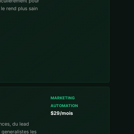
iculierement pour
le rend plus sain
MARKETING
AUTOMATION
$29/mois
nces, du lead
 generalistes les