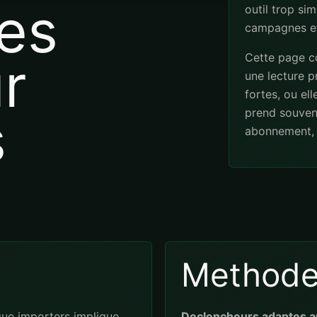
es
outil trop sim
campagnes et
Cette page co
r
une lecture pr
fortes, ou el
s
prend souven
abonnement, 
Method
ue importers implique
Declencheurs adaptes a