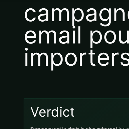
campagn
email pou
importer
Verdict
Sequenzy est le choix le plus coherent
lorsq