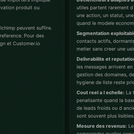
ivation produit ou
utiles partent rarement d 
une action, un statut, u
quand le modele economiq
lchimp peuvent suffire.
Segmentation exploitabl
reference. Pour des
contacts actifs, dormant
gn et Customer.io
metier sans creer une usi
Delivrabilite et reputatio
les messages arrivent en
gestion des domaines, de
hygiene de liste reste prio
Cout reel a l echelle:
La t
penalisante quand la base
de leads froids ou d anc
sont souvent plus lisibles
Mesure des revenus:
Les
comprendre quelles sequ