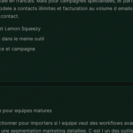
ale en francais. Mais pour campagnes specialisees, et part
dele a contacts illimites et facturation au volume d emails 
 contact.
e et Lemon Squeezy
s dans le meme outil
nce et campagne
e pour equipes matures
tionner pour importers si l equipe veut des workflows ava
une segmentation marketing detaillee. C est l un des outils