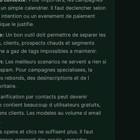
un simple calendrier. Il faut declencher selon
ne intention ou un evenement de paiement
ue le justifie.
e:
Un bon outil doit permettre de separer les
s, clients, prospects chauds et segments
ne a gaz de tags impossibles a maintenir.
n:
Les meilleurs scenarios ne servent a rien si
 spam. Pour campagnes specialisees, la
s rebonds, des desinscriptions et de l
ritaire.
arification par contacts peut devenir
 contient beaucoup d utilisateurs gratuits,
iens clients. Les modeles au volume d email
.
 opens et clics ne suffisent plus. Il faut
ences generent des essais, upgrades,