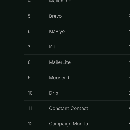
4
Mailchimp
5
Brevo
6
Klaviyo
7
Kit
8
MailerLite
9
Moosend
10
Drip
11
Constant Contact
12
Campaign Monitor