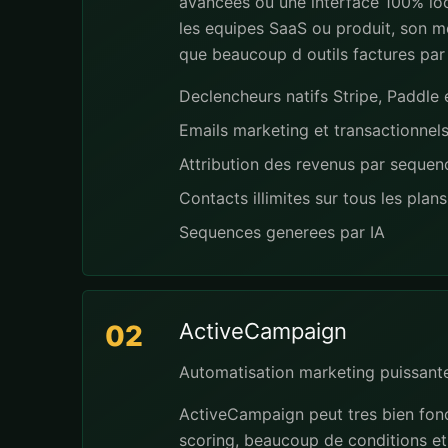
avancees ou une interface 100% loc
les equipes SaaS ou produit, son mo
que beaucoup d outils factures par
Declencheurs natifs Stripe, Paddl
Emails marketing et transactionnel
Attribution des revenus par seque
Contacts illimites sur tous les plans
Sequences generees par IA
ActiveCampaign
02
Automatisation marketing puissant
ActiveCampaign peut tres bien fonc
scoring, beaucoup de conditions et 