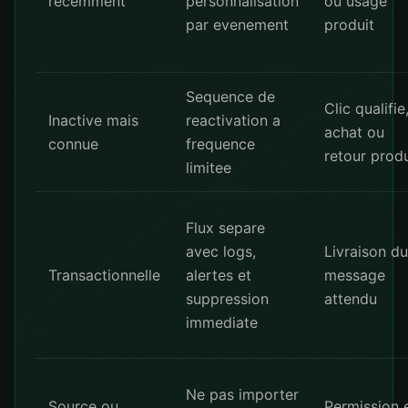
recemment
personnalisation
ou usage
par evenement
produit
Sequence de
Clic qualifie
Inactive mais
reactivation a
achat ou
connue
frequence
retour produ
limitee
Flux separe
avec logs,
Livraison du
Transactionnelle
alertes et
message
suppression
attendu
immediate
Ne pas importer
Source ou
Permission 