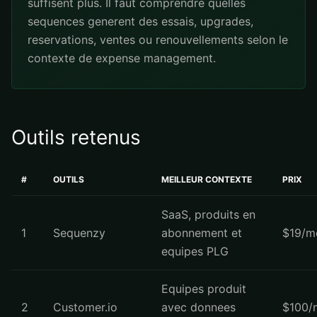
suffisent plus. Il faut comprendre quelles
sequences generent des essais, upgrades,
reservations, ventes ou renouvellements selon le
contexte de expense management.
Outils retenus
#
OUTILS
MEILLEUR CONTEXTE
PRIX
SaaS, produits en
1
Sequenzy
abonnement et
$19/m
equipes PLG
Equipes produit
2
Customer.io
avec donnees
$100/