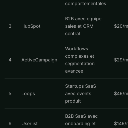
comportementales
B2B avec equipe
3
HubSpot
sales et CRM
$20/m
central
Workflows
complexes et
4
ActiveCampaign
$29/m
segmentation
avancee
Startups SaaS
5
Loops
avec events
$49/m
produit
B2B SaaS avec
6
Userlist
onboarding et
$149/