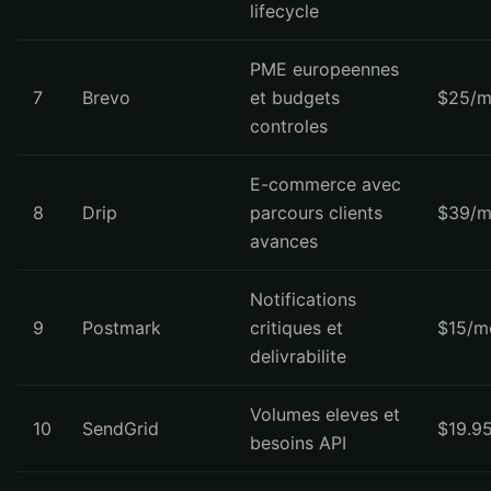
lifecycle
PME europeennes
7
Brevo
et budgets
$25/m
controles
E-commerce avec
8
Drip
parcours clients
$39/m
avances
Notifications
9
Postmark
critiques et
$15/m
delivrabilite
Volumes eleves et
10
SendGrid
$19.9
besoins API