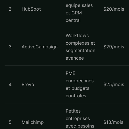
equipe sales
2
HubSpot
$20/mois
et CRM
central
Workflows
complexes et
3
ActiveCampaign
$29/mois
segmentation
avancee
PME
europeennes
4
Brevo
$25/mois
et budgets
controles
Petites
entreprises
5
Mailchimp
$13/mois
avec besoins