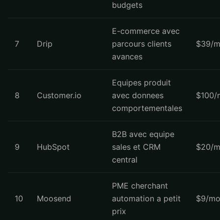
budgets
E-commerce avec
7
Drip
parcours clients
$39/m
avances
Equipes produit
8
Customer.io
avec donnees
$100/
comportementales
B2B avec equipe
9
HubSpot
sales et CRM
$20/m
central
PME cherchant
10
Moosend
automation a petit
$9/mo
prix