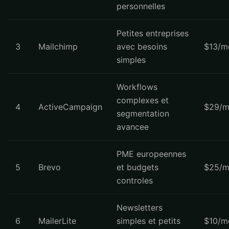
personnelles
Petites entreprises
3
Mailchimp
avec besoins
$13/m
simples
Workflows
complexes et
4
ActiveCampaign
$29/m
segmentation
avancee
PME europeennes
5
Brevo
et budgets
$25/m
controles
Newsletters
6
MailerLite
simples et petits
$10/m