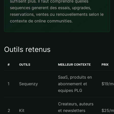
suffisent plus. Il faut comprendre quelles
sequences generent des essais, upgrades,
reservations, ventes ou renouvellements selon le
contexte de online communities.
Outils retenus
#
OUTILS
MEILLEUR CONTEXTE
PRIX
SaaS, produits en
1
Sequenzy
abonnement et
$19/m
equipes PLG
Createurs, auteurs
2
Kit
et newsletters
$25/m