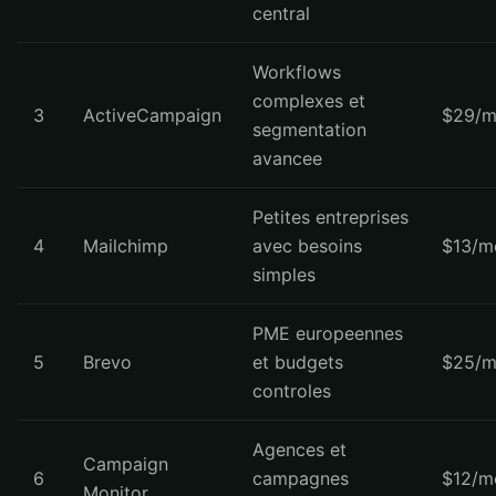
central
Workflows
complexes et
3
ActiveCampaign
$29/m
segmentation
avancee
Petites entreprises
4
Mailchimp
avec besoins
$13/m
simples
PME europeennes
5
Brevo
et budgets
$25/m
controles
Agences et
Campaign
6
campagnes
$12/m
Monitor