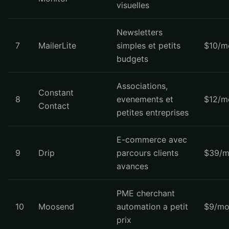
visuelles
Newsletters
7
MailerLite
simples et petits
$10/m
budgets
Associations,
Constant
8
evenements et
$12/m
Contact
petites entreprises
E-commerce avec
9
Drip
parcours clients
$39/m
avances
PME cherchant
10
Moosend
automation a petit
$9/mo
prix