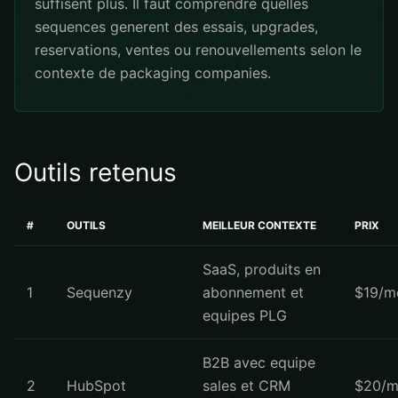
suffisent plus. Il faut comprendre quelles
sequences generent des essais, upgrades,
reservations, ventes ou renouvellements selon le
contexte de packaging companies.
Outils retenus
#
OUTILS
MEILLEUR CONTEXTE
PRIX
SaaS, produits en
1
Sequenzy
abonnement et
$19/m
equipes PLG
B2B avec equipe
2
HubSpot
sales et CRM
$20/m