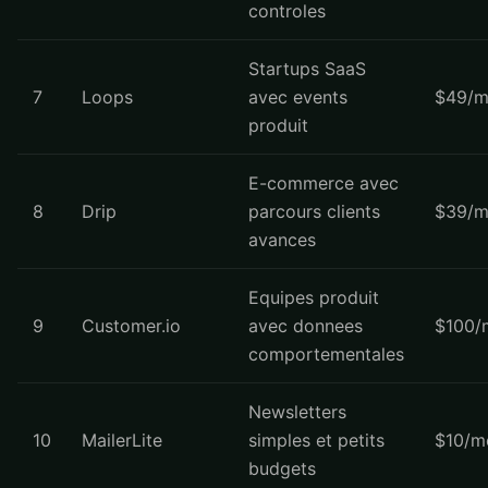
controles
Startups SaaS
7
Loops
avec events
$49/m
produit
E-commerce avec
8
Drip
parcours clients
$39/m
avances
Equipes produit
9
Customer.io
avec donnees
$100/
comportementales
Newsletters
10
MailerLite
simples et petits
$10/m
budgets