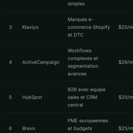
simples
Marques e-
3
Klaviyo
commerce Shopify
$20/m
et DTC
Workflows
complexes et
4
ActiveCampaign
$29/m
segmentation
avancee
B2B avec equipe
5
HubSpot
sales et CRM
$20/m
central
PME europeennes
6
Brevo
et budgets
$25/m