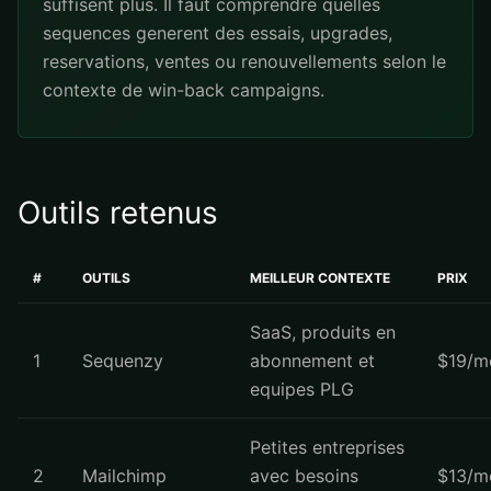
suffisent plus. Il faut comprendre quelles
sequences generent des essais, upgrades,
reservations, ventes ou renouvellements selon le
contexte de win-back campaigns.
Outils retenus
#
OUTILS
MEILLEUR CONTEXTE
PRIX
SaaS, produits en
1
Sequenzy
abonnement et
$19/m
equipes PLG
Petites entreprises
2
Mailchimp
avec besoins
$13/m