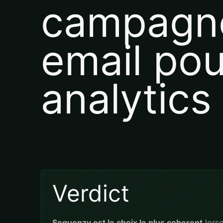
campagn
email pou
analytics
Verdict
Sequenzy est le choix le plus coherent
lorsq