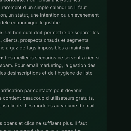
rarement d un simple calendrier. Il faut
ion, un statut, une intention ou un evenement
ele economique le justifie.
e:
Un bon outil doit permettre de separer les
s, clients, prospects chauds et segments
ne a gaz de tags impossibles a maintenir.
n:
Les meilleurs scenarios ne servent a rien si
 spam. Pour email marketing, la gestion des
s desinscriptions et de l hygiene de liste
arification par contacts peut devenir
 contient beaucoup d utilisateurs gratuits,
iens clients. Les modeles au volume d email
.
 opens et clics ne suffisent plus. Il faut
ences generent des essais, upgrades,