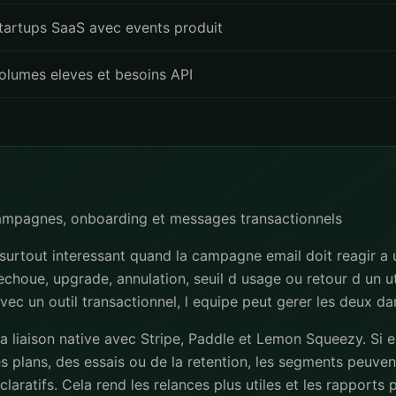
tartups SaaS avec events produit
olumes eleves et besoins API
campagnes, onboarding et messages transactionnels
 surtout interessant quand la campagne email doit reagir a
 echoue, upgrade, annulation, seuil d usage ou retour d un uti
avec un outil transactionnel, l equipe peut gerer les deux d
la liaison native avec Stripe, Paddle et Lemon Squeezy. Si e
s plans, des essais ou de la retention, les segments peuvent
laratifs. Cela rend les relances plus utiles et les rapports