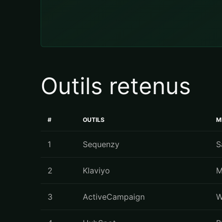
Outils retenus
#
OUTILS
M
1
Sequenzy
S
2
Klaviyo
M
3
ActiveCampaign
W