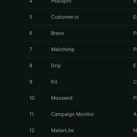
4
HubSpot
B
5
Customer.io
E
6
Brevo
P
7
Mailchimp
P
8
Drip
E
9
Kit
C
10
Moosend
P
11
Campaign Monitor
A
12
MailerLite
N