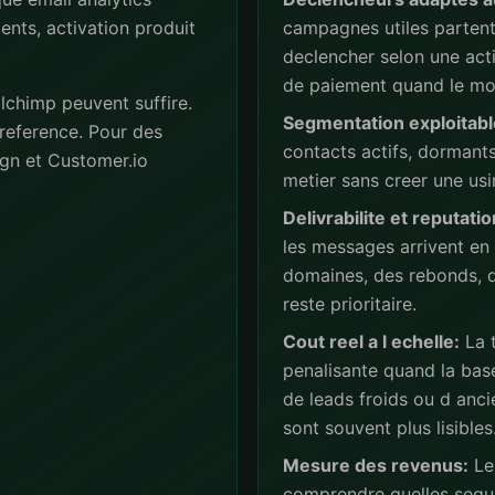
ents, activation produit
campagnes utiles partent 
declencher selon une act
de paiement quand le mod
lchimp peuvent suffire.
Segmentation exploitabl
reference. Pour des
contacts actifs, dormant
gn et Customer.io
metier sans creer une usi
Delivrabilite et reputatio
les messages arrivent en
domaines, des rebonds, de
reste prioritaire.
Cout reel a l echelle:
La t
penalisante quand la base
de leads froids ou d anc
sont souvent plus lisibles
Mesure des revenus:
Les
comprendre quelles sequ