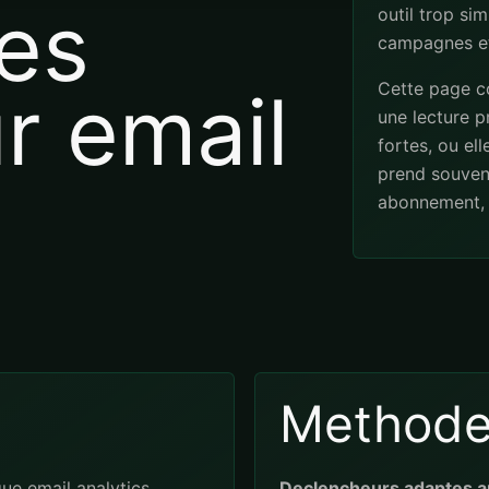
es
outil trop sim
campagnes et
Cette page co
r email
une lecture pr
fortes, ou el
prend souven
abonnement, 
Method
ue email analytics
Declencheurs adaptes a