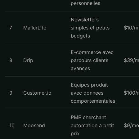
personnelles
Newsletters
7
MailerLite
simples et petits
$10/m
budgets
E-commerce avec
8
Drip
parcours clients
$39/m
avances
Equipes produit
9
Customer.io
avec donnees
$100/
comportementales
PME cherchant
10
Moosend
automation a petit
$9/mo
prix