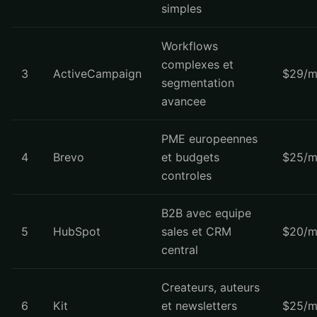
simples
Workflows
complexes et
3
ActiveCampaign
$29/m
segmentation
avancee
PME europeennes
4
Brevo
et budgets
$25/m
controles
B2B avec equipe
5
HubSpot
sales et CRM
$20/m
central
Createurs, auteurs
6
Kit
et newsletters
$25/m