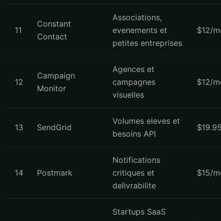
Associations,
Constant
11
evenements et
$12/m
Contact
petites entreprises
Agences et
Campaign
12
campagnes
$12/m
Monitor
visuelles
Volumes eleves et
13
SendGrid
$19.9
besoins API
Notifications
14
Postmark
critiques et
$15/m
delivrabilite
Startups SaaS