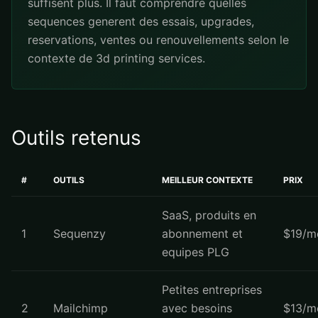
suffisent plus. Il faut comprendre quelles
sequences generent des essais, upgrades,
reservations, ventes ou renouvellements selon le
contexte de 3d printing services.
Outils retenus
#
OUTILS
MEILLEUR CONTEXTE
PRIX
SaaS, produits en
1
Sequenzy
abonnement et
$19/m
equipes PLG
Petites entreprises
2
Mailchimp
avec besoins
$13/m